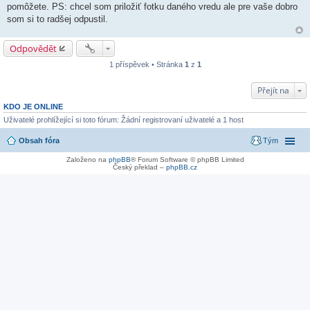
pomôžete. PS: chcel som priložiť fotku daného vredu ale pre vaše dobro
som si to radšej odpustil.
Odpovědět
1 příspěvek • Stránka
1
z
1
Přejít na
KDO JE ONLINE
Uživatelé prohlížející si toto fórum: Žádní registrovaní uživatelé a 1 host
Obsah fóra
Tým
Založeno na
phpBB
® Forum Software © phpBB Limited
Český překlad –
phpBB.cz