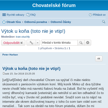
Chovatelské fórum
Rychlé odkazy
FAQ
Přihlásit se
Obsah fóra
Odborná poradna
Odborné články
led
Výtok u koňa (toto nie je vtip!)
at
Moderátor:
ivan.stuchly
Odpovědět
1 příspěvek • Stránka
1
z
1
Peter Hurban
Citace
Výtok u koňa (toto nie je vtip!)
sob 15. čer 2019 23:25:35
P
ř
[url][/url]Dobrý deň chovatelia! Chcem sa spýtať či máte niekto
í
skúsenosti s penisovím výtokom koní. Môj koník Mirko už dva týždne
s
p
nevie chodiť lebo má navretú fialovú hrudu na žaludi. Bol ho vyšetriť môj
ě
verný dlhoročný kamarát (veterinár) ale netrúfol si ani len odhadnúť čo to
v
e
môže byť, vraj v živote nič podobné nevidel. Snažil som sa to nájsť na
k
internete ale okrem doživotnej traumy z toho čo som tam videl som nič
nenašiel... Tak som sa obrátil na toto fórum priatelia, dúfam že mi