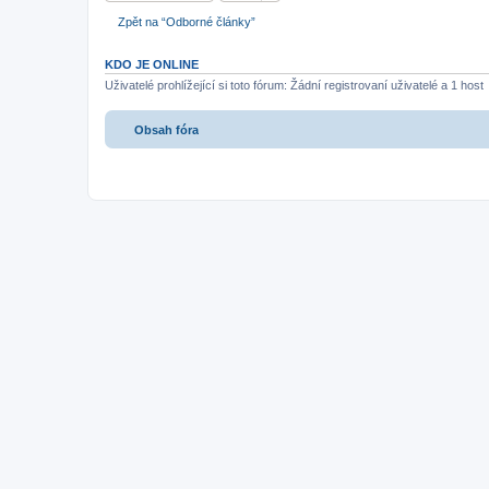
Zpět na “Odborné články”
KDO JE ONLINE
Uživatelé prohlížející si toto fórum: Žádní registrovaní uživatelé a 1 host
Obsah fóra