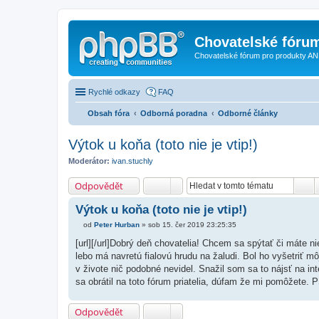
Chovatelské fóru
Chovatelské fórum pro produkty AN
Rychlé odkazy
FAQ
Obsah fóra
Odborná poradna
Odborné články
Výtok u koňa (toto nie je vtip!)
Moderátor:
ivan.stuchly
Odpovědět
Výtok u koňa (toto nie je vtip!)
od
Peter Hurban
»
sob 15. čer 2019 23:25:35
P
ř
[url][/url]Dobrý deň chovatelia! Chcem sa spýtať či máte 
í
lebo má navretú fialovú hrudu na žaludi. Bol ho vyšetriť mô
s
p
v živote nič podobné nevidel. Snažil som sa to nájsť na i
ě
sa obrátil na toto fórum priatelia, dúfam že mi pomôžete. P
v
e
k
Odpovědět