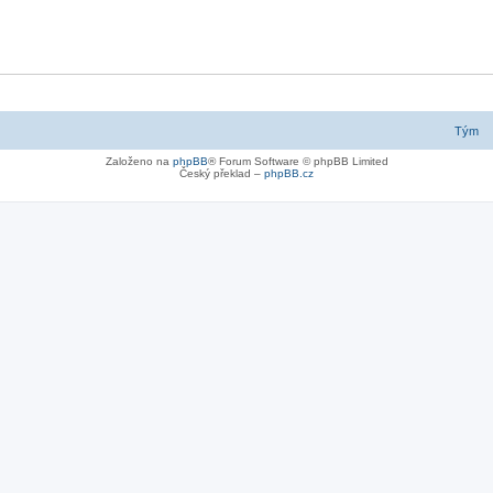
Tým
Založeno na
phpBB
® Forum Software © phpBB Limited
Český překlad –
phpBB.cz