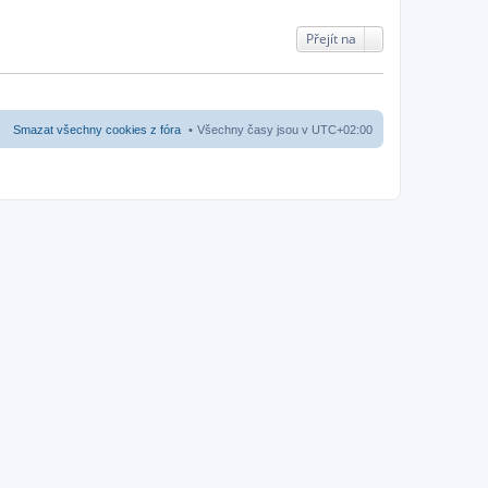
Přejít na
Smazat všechny cookies z fóra
Všechny časy jsou v
UTC+02:00