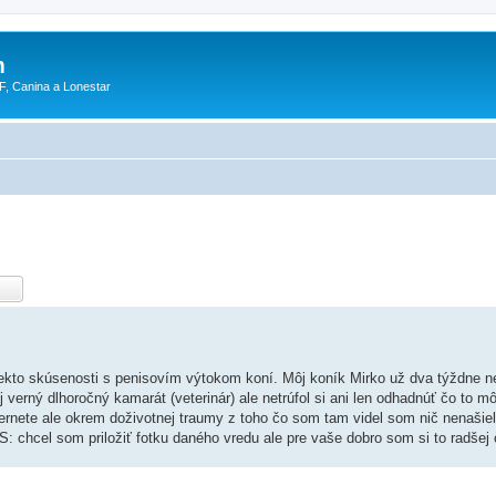
m
F, Canina a Lonestar
niekto skúsenosti s penisovím výtokom koní. Môj koník Mirko už dva týždne n
j verný dlhoročný kamarát (veterinár) ale netrúfol si ani len odhadnúť čo to mô
nternete ale okrem doživotnej traumy z toho čo som tam videl som nič nenašie
S: chcel som priložiť fotku daného vredu ale pre vaše dobro som si to radšej 