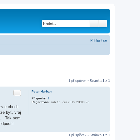
Přihlásit se
1 příspěvek • Stránka
1
z
1
Citace
Peter Hurban
Příspěvky:
1
Registrován:
sob 15. čer 2019 23:08:26
evie chodiť
že byť, vraj
l... Tak som
odpustil.
1 příspěvek • Stránka
1
z
1