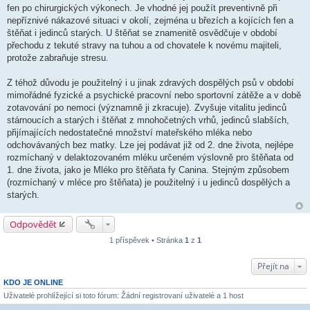
fen po chirurgických výkonech. Je vhodné jej použít preventivně při
nepříznivé nákazové situaci v okolí, zejména u březích a kojících fen a
štěňat i jedinců starých. U štěňat se znamenitě osvědčuje v období
přechodu z tekuté stravy na tuhou a od chovatele k novému majiteli,
protože zabraňuje stresu.
Z téhož důvodu je použitelný i u jinak zdravých dospělých psů v období
mimořádné fyzické a psychické pracovní nebo sportovní zátěže a v době
zotavování po nemoci (významně ji zkracuje). Zvyšuje vitalitu jedinců
stárnoucích a starých i štěňat z mnohočetných vrhů, jedinců slabších,
přijímajících nedostatečné množství mateřského mléka nebo
odchovávaných bez matky. Lze jej podávat již od 2. dne života, nejlépe
rozmíchaný v delaktozovaném mléku určeném výslovně pro štěňata od
1. dne života, jako je Mléko pro štěňata fy Canina. Stejným způsobem
(rozmíchaný v mléce pro štěňata) je použitelný i u jedinců dospělých a
starých.
Odpovědět
1 příspěvek • Stránka
1
z
1
Přejít na
KDO JE ONLINE
Uživatelé prohlížející si toto fórum: Žádní registrovaní uživatelé a 1 host