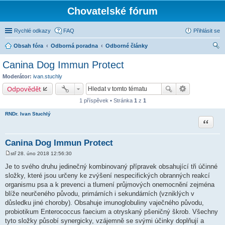
Chovatelské fórum
Rychlé odkazy
FAQ
Přihlásit se
Obsah fóra
Odborná poradna
Odborné články
led
Canina Dog Immun Protect
at
Moderátor:
ivan.stuchly
Odpovědět
1 příspěvek • Stránka
1
z
1
RNDr. Ivan Stuchlý
Citace
Canina Dog Immun Protect
stř 28. úno 2018 12:56:30
P
ř
Je to svého druhu jedinečný kombinovaný přípravek obsahující tři účinné
í
složky, které jsou určeny ke zvýšení nespecifických obranných reakcí
s
p
organismu psa a k prevenci a tlumení průjmových onemocnění zejména
ě
blíže neurčeného původu, primárních i sekundárních (vzniklých v
v
e
důsledku jiné choroby). Obsahuje imunoglobuliny vaječného původu,
k
probiotikum Enterococcus faecium a otryskaný pšeničný škrob. Všechny
tyto složky působí synergicky, vzájemně se svými účinky doplňují a