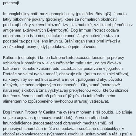
potencují.
Imunoglobuliny patří mezi gamaglobuliny (protilátky třídy IgG). Jsou to
látky bílkovinné povahy (proteiny), které za normálních okolností
produkují buňky v krevní plazmě, tzv. plazmatické, vznikající přeměnou z
antigenem aktivovaných B-lymfocytů. Dog Immun Protect dodává
organismu psa tyto nespecifické obranné látky v hotovém stavu a
podstatě tak posiluje jeho imunitu. Brání organismus proti infekci a
zneškodňují toxiny (jedy) produkované jejími původci.
Kulturní (nemutující) kmen bakterie Enterococcus faecium je pro psy
vzhledem k poměrům v jejich zažívacím traktu tím, co pro člověka
bakterie mléčného kvašení rodu Lactobacilus používané v jogurtech.
Protože se velmi rychle množí, obsazuje niku (místa na sliznici střeva),
na kterých by se mohli usazovat a množit patogenní druhy, původci
různých, zejména průjmových onemocnění. Otryskaná (povrchově
narušená) škrobová zrna vychytávají přebytečnou vodu, kterou sliznice
tlustého střeva nestačí při průjmu ať již původu infekčního nebo
alimentárního (způsobeného nevhodnou stravou) vstřebávat.
Dog Immun Protect fy Canina má ovšem mnohem širší použití. Uplatňuje
se jako adjuvans (pomocný prostředek) při všech případech
imunodeficience (nedostatečnosti obranných mechanismů), při
přenosných chorobách (může se podávat i současně s antibiotiky), v
období rekonvalescence (významně zrychluje uzdravování) a též u psů a