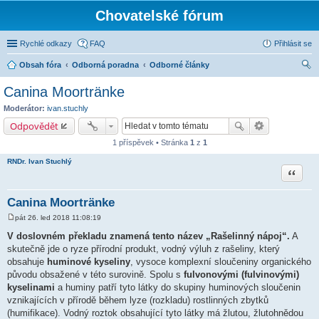
Chovatelské fórum
Rychlé odkazy
FAQ
Přihlásit se
Obsah fóra
Odborná poradna
Odborné články
led
Canina Moortränke
at
Moderátor:
ivan.stuchly
Odpovědět
1 příspěvek • Stránka
1
z
1
RNDr. Ivan Stuchlý
Citace
Canina Moortränke
pát 26. led 2018 11:08:19
P
ř
V doslovném překladu znamená tento název „Rašelinný nápoj“.
A
í
skutečně jde o ryze přírodní produkt, vodný výluh z rašeliny, který
s
p
obsahuje
huminové kyseliny
, vysoce komplexní sloučeniny organického
ě
původu obsažené v této surovině. Spolu s
fulvonovými (fulvinovými)
v
e
kyselinami
a huminy patří tyto látky do skupiny huminových sloučenin
k
vznikajících v přírodě během lyze (rozkladu) rostlinných zbytků
(humifikace). Vodný roztok obsahující tyto látky má žlutou, žlutohnědou