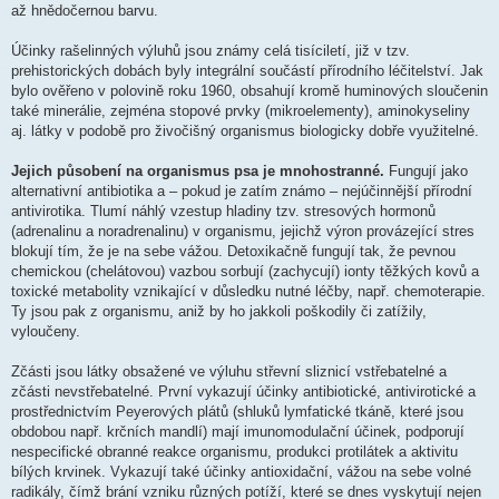
až hnědočernou barvu.
Účinky rašelinných výluhů jsou známy celá tisíciletí, již v tzv.
prehistorických dobách byly integrální součástí přírodního léčitelství. Jak
bylo ověřeno v polovině roku 1960, obsahují kromě huminových sloučenin
také minerálie, zejména stopové prvky (mikroelementy), aminokyseliny
aj. látky v podobě pro živočišný organismus biologicky dobře využitelné.
Jejich působení na organismus psa je mnohostranné.
Fungují jako
alternativní antibiotika a – pokud je zatím známo – nejúčinnější přírodní
antivirotika. Tlumí náhlý vzestup hladiny tzv. stresových hormonů
(adrenalinu a noradrenalinu) v organismu, jejichž výron provázející stres
blokují tím, že je na sebe vážou. Detoxikačně fungují tak, že pevnou
chemickou (chelátovou) vazbou sorbují (zachycují) ionty těžkých kovů a
toxické metabolity vznikající v důsledku nutné léčby, např. chemoterapie.
Ty jsou pak z organismu, aniž by ho jakkoli poškodily či zatížily,
vyloučeny.
Zčásti jsou látky obsažené ve výluhu střevní sliznicí vstřebatelné a
zčásti nevstřebatelné. První vykazují účinky antibiotické, antivirotické a
prostřednictvím Peyerových plátů (shluků lymfatické tkáně, které jsou
obdobou např. krčních mandlí) mají imunomodulační účinek, podporují
nespecifické obranné reakce organismu, produkci protilátek a aktivitu
bílých krvinek. Vykazují také účinky antioxidační, vážou na sebe volné
radikály, čímž brání vzniku různých potíží, které se dnes vyskytují nejen