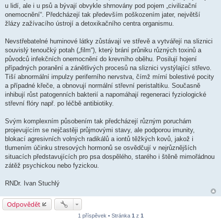
u lidí, ale i u psů a bývají obvykle shrnovány pod pojem „civilizační
onemocnění“. Předcházejí tak především poškozením jater, největší
žlázy zažívacího ústrojí a detoxikačního centra organismu.
Nevstřebatelné huminové látky zůstávají ve střevě a vytvářejí na sliznici
souvislý tenoučký potah („film“), který brání průniku různých toxinů a
původců infekčních onemocnění do krevního oběhu. Posilují hojení
případných poranění a zánětlivých procesů na sliznici vystýlající střevo.
Tiší abnormální impulzy periferního nervstva, čímž mírní bolestivé pocity
a případné křeče, a obnovují normální střevní peristaltiku. Současně
inhibují růst patogenních bakterií a napomáhají regeneraci fyziologické
střevní flóry např. po léčbě antibiotiky.
Svým komplexním působením tak předcházejí různým poruchám
projevujícím se nejčastěji průjmovými stavy, ale podporou imunity,
blokací agresivních volných radikálů a iontů těžkých kovů, jakož i
tlumením účinku stresových hormonů se osvědčují v nejrůznějších
situacích představujících pro psa dospělého, starého i štěně mimořádnou
zátěž psychickou nebo fyzickou.
RNDr. Ivan Stuchlý
Odpovědět
1 příspěvek • Stránka
1
z
1