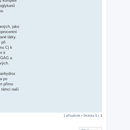
ný komplex
noglykanů
ou
bených, jako
oprocentní
ané látky.
 při
inu C) k
ím k
u GAG a
ových.
Canhydrox
 a po
em přímo
v rámci naší
1 příspěvek • Stránka
1
z
1