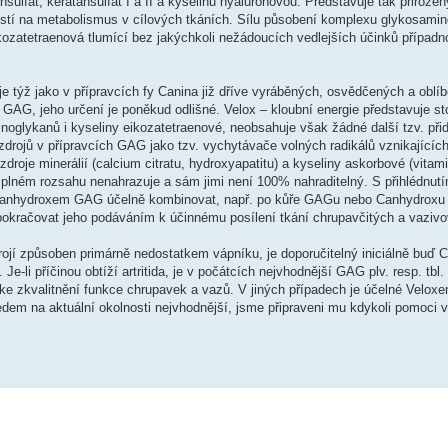
nsulfát, keratansulfát I a II a kyselinu hyaluronovou. Představuje tak přiroze
stí na metabolismus v cílových tkáních. Sílu působení komplexu glykosami
kozatetraenová tlumící bez jakýchkoli nežádoucích vedlejších účinků případn
je týž jako v přípravcích fy Canina již dříve vyráběných, osvědčených a oblí
 GAG, jeho určení je poněkud odlišné. Velox – kloubní energie představuje st
inoglykanů i kyseliny eikozatetraenové, neobsahuje však žádné další tzv. přid
zdrojů v přípravcích GAG jako tzv. vychytávače volných radikálů vznikajících
droje minerálií (calcium citratu, hydroxyapatitu) a kyseliny askorbové (vitam
 v plném rozsahu nenahrazuje a sám jimi není 100% nahraditelný. S přihlédnut
 Canhydroxem GAG účelně kombinovat, např. po kůře GAGu nebo Canhydrox
 pokračovat jeho podáváním k účinnému posílení tkání chrupavčitých a vaziv
rojí způsoben primárně nedostatkem vápníku, je doporučitelný iniciálně buď 
-li příčinou obtíží artritida, je v počátcích nejvhodnější GAG plv. resp. tbl.
e zkvalitnění funkce chrupavek a vazů. V jiných případech je účelné Velox
hledem na aktuální okolnosti nejvhodnější, jsme připraveni mu kdykoli pomoci 