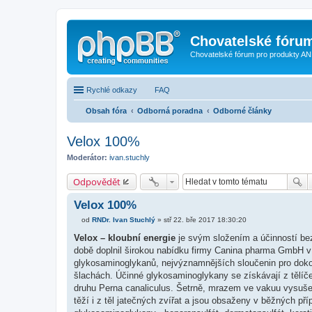
Chovatelské fóru
Chovatelské fórum pro produkty AN
Rychlé odkazy
FAQ
Obsah fóra
Odborná poradna
Odborné články
Velox 100%
Moderátor:
ivan.stuchly
Odpovědět
Velox 100%
od
RNDr. Ivan Stuchlý
»
stř 22. bře 2017 18:30:20
P
ř
Velox – kloubní energie
je svým složením a účinností bez
í
době doplnil širokou nabídku firmy Canina pharma GmbH v 
s
p
glykosaminoglykanů, nejvýznamnějších sloučenin pro doko
ě
šlachách. Účinné glykosaminoglykany se získávají z tělí
v
e
druhu Perna canaliculus. Šetrně, mrazem ve vakuu vysušený
k
těží i z těl jatečných zvířat a jsou obsaženy v běžných př