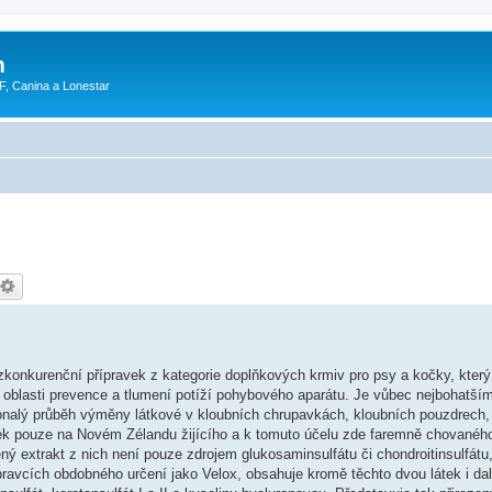
m
F, Canina a Lonestar
konkurenční přípravek z kategorie doplňkových krmiv pro psy a kočky, který
oblasti prevence a tlumení potíží pohybového aparátu. Je vůbec nejbohatší
nalý průběh výměny látkové v kloubních chrupavkách, kloubních pouzdrech,
ček pouze na Novém Zélandu žijícího a k tomuto účelu zde faremně chovanéh
 extrakt z nich není pouze zdrojem glukosaminsulfátu či chondroitinsulfátu,
ípravcích obdobného určení jako Velox, obsahuje kromě těchto dvou látek i dal