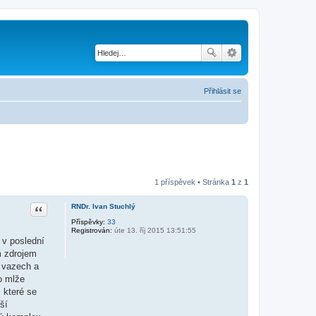
Přihlásit se
1 příspěvek • Stránka
1
z
1
Citace
RNDr. Ivan Stuchlý
Příspěvky:
33
Registrován:
úte 13. říj 2015 13:51:55
 v poslední
m zdrojem
 vazech a
o mlže
 které se
ší