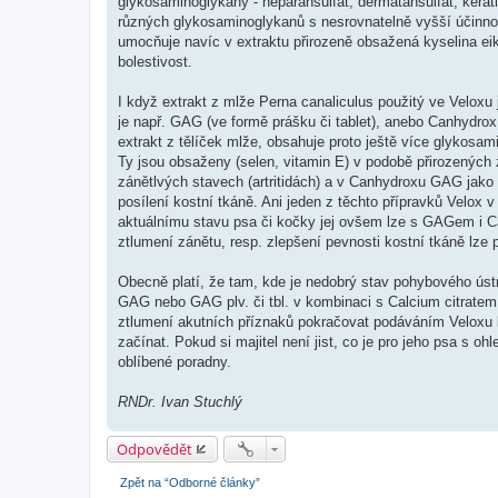
glykosaminoglykany - heparansulfát, dermatansulfát, kerati
různých glykosaminoglykanů s nesrovnatelně vyšší účinno
umocňuje navíc v extraktu přirozeně obsažená kyselina ei
bolestivost.
I když extrakt z mlže Perna canaliculus použitý ve Veloxu 
je např. GAG (ve formě prášku či tablet), anebo Canhydrox
extrakt z tělíček mlže, obsahuje proto ještě více glykosam
Ty jsou obsaženy (selen, vitamin E) v podobě přirozených 
zánětlvých stavech (artritidách) a v Canhydroxu GAG jako z
posílení kostní tkáně. Ani jeden z těchto přípravků Velox
aktuálnímu stavu psa či kočky jej ovšem lze s GAGem i
ztlumení zánětu, resp. zlepšení pevnosti kostní tkáně lze
Obecně platí, že tam, kde je nedobrý stav pohybového úst
GAG nebo GAG plv. či tbl. v kombinaci s Calcium citratem. Je
ztlumení akutních příznaků pokračovat podáváním Veloxu k
začínat. Pokud si majitel není jist, co je pro jeho psa s o
oblíbené poradny.
RNDr. Ivan Stuchlý
Odpovědět
Zpět na “Odborné články”