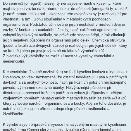
Do série ω3 (omega-3) náležejí ty nenasycené mastné kyseliny, které
mají dvojnou vazbu na 3. atomu uhlíku, do série ω6 (omega-6) ty, u nichž
je na 6. atomu uhlíku atd. Lokalizace této dvojné vazby je rozhodující pro
vlastnosti, a tím i úlohu sloučeniny v metabolických pochodech
organismu psa. Podstatou účinnosti je jejich nestálost v místech dvojné
vazby. V kontaktu s oxidačními činidly, např. extrémně agresivními
volnými kyslíkovými radikály, se právě zde snadno štěpí, čímž eliminují
jejich negativní působení na organismus jako celek. Chemická struktura
(počet a lokalizace dvojných vazeb) je rozhodující pro jejich účinek, který
se kromě jiného projevuje výrazně na látkové výměně v kůži.
Z hlediska výživářského se rozlišují mastné kyseliny esenciální a
neesenciální.
K esenciálním (životně nezbytným) se řadí kyselina linolová a kyselina α-
linolenová, to však neznamená, že ostatní nevykazují u psa v patřičných
dávkách a za určitých okolností, např. při kožních potížích nejrůznějšího
původu, významné ozdravné účinky. Nejvýraznější působení při
dietoterapii a prevenci kožních potíží psa vykazují přípravky s určitým
vzájemným poměrem nenasycených mastných kyselin ze série ω3 a ω6,
který vyhovuje nárokům organismu psa a kočky. Aby se toho dosáhlo, je
nutné volit jako jejich přírodní zdroje oleje původu rostlinného a
živočišného.
K výrobě svých přípravků s vysoce nenasycenými mastnými kyselinami
používá firma Canina olej z pupalky dvouleté (Oenothera bienis) a olej