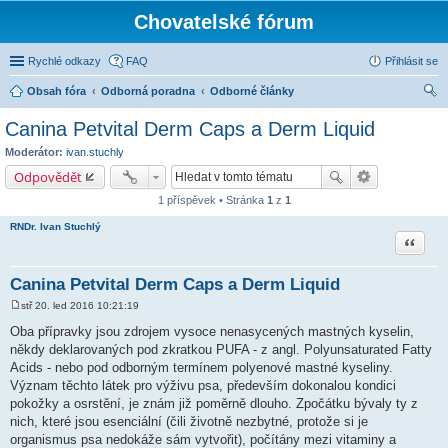
Chovatelské fórum
Rychlé odkazy
FAQ
Přihlásit se
Obsah fóra
Odborná poradna
Odborné články
led
Canina Petvital Derm Caps a Derm Liquid
at
Moderátor:
ivan.stuchly
Odpovědět
1 příspěvek • Stránka
1
z
1
RNDr. Ivan Stuchlý
Citace
Canina Petvital Derm Caps a Derm Liquid
stř 20. led 2016 10:21:19
P
ř
Oba přípravky jsou zdrojem vysoce nenasycených mastných kyselin,
í
někdy deklarovaných pod zkratkou PUFA - z angl. Polyunsaturated Fatty
s
p
Acids - nebo pod odborným termínem polyenové mastné kyseliny.
ě
Význam těchto látek pro výživu psa, především dokonalou kondici
v
e
pokožky a osrstění, je znám již poměrně dlouho. Zpočátku bývaly ty z
k
nich, které jsou esenciální (čili životně nezbytné, protože si je
organismus psa nedokáže sám vytvořit), počítány mezi vitaminy a