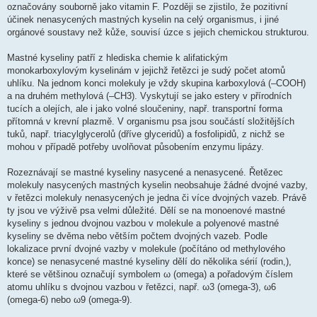
označovány souborně jako vitamin F. Později se zjistilo, že pozitivní
účinek nenasycených mastných kyselin na celý organismus, i jiné
orgánové soustavy než kůže, souvisí úzce s jejich chemickou strukturou.
Mastné kyseliny patří z hlediska chemie k alifatickým
monokarboxylovým kyselinám v jejichž řetězci je sudý počet atomů
uhlíku. Na jednom konci molekuly je vždy skupina karboxylová (–COOH)
a na druhém methylová (–CH3). Vyskytují se jako estery v přírodních
tucích a olejích, ale i jako volné sloučeniny, např. transportní forma
přítomná v krevní plazmě. V organismu psa jsou součástí složitějších
tuků, např. triacylglycerolů (dříve glyceridů) a fosfolipidů, z nichž se
mohou v případě potřeby uvolňovat působením enzymu lipázy.
Rozeznávají se mastné kyseliny nasycené a nenasycené. Řetězec
molekuly nasycených mastných kyselin neobsahuje žádné dvojné vazby,
v řetězci molekuly nenasycených je jedna či více dvojných vazeb. Právě
ty jsou ve výživě psa velmi důležité. Dělí se na monoenové mastné
kyseliny s jednou dvojnou vazbou v molekule a polyenové mastné
kyseliny se dvěma nebo větším počtem dvojných vazeb. Podle
lokalizace první dvojné vazby v molekule (počítáno od methylového
konce) se nenasycené mastné kyseliny dělí do několika sérií (rodin,),
které se většinou označují symbolem ω (omega) a pořadovým číslem
atomu uhlíku s dvojnou vazbou v řetězci, např. ω3 (omega-3), ω6
(omega-6) nebo ω9 (omega-9).