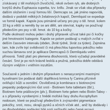
získávaný z těl mořských živočichů, nikoli ovšem ryb, ale drobných
korýšů druhu Euphausia superba, tzv. krillu. Jinak se však oba přípravky
dalším složením i svojí formou liší. Dermcaps se, jak jméno napovídá,
dodává v podobě měkkých želatinových kapslí, Dermliquid se expeduje
ve formě kapek. Kapsle jsou primárně určeny pro psy o těl. hmot. kolem
10 kg a větší a neměly by se ani dělit, ani otevírat, kapky se používají
především pro psy o těl. hmot. do 10 kg a kočky.
Podle okolností mohou jeden i druhý přípravek užívat také psi či kočky
jiné hmotnostní kategorie. Kapsle se potom podávají u malých zvířat v
delším časovém intervalu (obden, 2krát týdně, 1krát za týden). Zejména
tam, kde zvíře trpí svědivostí či má přeschlou lupovitou pokožku nebo
suchou lámavou srst je aplikace Dermcapsů či Dermliquidu velmi
přínosná. Totéž platí pro plemena dlouhosrstá, která vyžadují pravidelné
česání. Srst je po nich krásně lesklá a pružná, pokožka dobře odolává
různým vnějším i vnitřním inzultům.
Současně s jedním i druhým přípravkem s nenasycenými mastnými
kyselinami lze podávat další doplňková krmiva fy Canina příznivě
ovliňující kůži a osrstění. Osvědčená je kombinace s biotinovými
preparáty podporujícími růst srsti - Biotinem forte tabletami (tbl.),
Biotinem forte práškovým (plv.), Biotinem forte gelem nebo Biotin-Tabsy -
a s přípravky vyrobenými z hnědé mořské řasy druhu Ascophyllum
nodosum, které se používají především k zvýraznění pigmentace
pokožky, srsti, nosu, okrajů pysků a očních víček atd., aniž by dodávaly i
po dlouhodobém podávání bílé srsti nažloutlý nebo černé rezavý