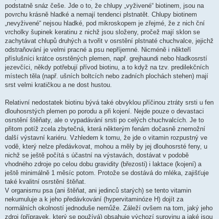
podstatně snáz češe. Jde o to, že chlupy „vyživené“ biotinem, jsou na
povrchu krásně hladké a nemají tendenci plstnatět. Chlupy biotinem
„nevyživené“ nejsou hladké, pod mikroskopem je zřejmé, že z nich ční
vrcholky šupinek keratinu z nichž jsou složeny, pročež mají sklon se
zachytávat chlupů druhých a tvořit v osrstění plstnaté chuchvalce, jejichž
odstraňování je velmi pracné a psu nepříjemné. Nicméně i někteří
příslušníci krátce osrstěných plemen, např. grejhaundi nebo hladkosrstí
jezevčíci, někdy potřebují přívod biotinu, a to když na tzv. predilekčních
místech těla (např. ušních boltcích nebo zadních plochách stehen) mají
srst velmi kratičkou a ne dost hustou.
Relativní nedostatek biotinu bývá také obvyklou příčinou ztráty srsti u fen
dlouhosrstých plemen po porodu a při kojení. Nejde pouze o devastaci
osrstění štěňaty, ale o vypadávání srsti po celých chuchvalcích. Je to
přitom potíž zcela zbytečná, která některým fenám dočasně znemožní
další výstavní kariéru. Vzhledem k tomu, že jde o vitamin rozpustný ve
vodě, který nelze předávkovat, mohou a měly by jej dlouhosrsté feny, u
nichž se ještě počítá s účastní na výstavách, dostávat v podobě
vhodného zdroje po celou dobu gravidity (březosti) i laktace (kojení) a
ještě minimálně 1 měsíc potom. Protože se dostává do mléka, zajišťuje
také kvalitní osrstění štěňat.
V organismu psa (ani štěňat, ani jedinců starých) se tento vitamin
nekumuluje a k jeho předávkování (hypervitaminóze H) dojít za
normálních okolností jednoduše nemůže. Záleží ovšem na tom, jaký jeho
zdroj (přípravek, který se používá) obsahuje výchozí surovinu a jaké jsou