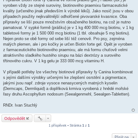
vyroben vždy ze stejné suroviny, biotinového praemixu farmaceutické
kvality (určeného jinak především k výrobě léků). Jako nosič jsou v obou
případech použity nejkvalitnější odhořčené pivovarské kvasnice. Oba
přípravky se liší pouze množstvím obsaženého biotinu, na což je nutno
pamatovat. V sypké formě (prášku) je v 1 kg 400 000 mcg biotinu, v 1 kg
tabletové formy je 1 500 000 mcg biotinu (1 tbl. obsahuje 5 mg biotinu).
Nejen proto se obě formy od sebe liší též cenově. Pro psy, zejména
malých plemen, ale i pro kočky je určen Biotin forte gel. Opět je vyroben
z farmaceutického biotinového praemixu, ale má formu chuťově velmi
atraktivního sladkého hustého sirupu na bázi dextrózy a surového
třtinového cukru. V 1 kg gelu je 333 000 mcg vitaminu H.
V případě potřeby lze všechny biotinové přípravky fy Canina kombinovat
s jejími dalšími výrobky určenými ke zlepšení osrstění a pigmentace,
jakými jsou např. zdroje vysoce nenasycených matných kyselin
(Dermcaps, Dermliquid) a doplňková krmiva vyrobená z hnědé mořské
řasy druhu Ascophyllum nodosum (Seealgenmehl, Seealgen-Tabletten).
RNDr. Ivan Stuchlý
Odpovědět
1 příspěvek • Stránka
1
z
1
Přejít na