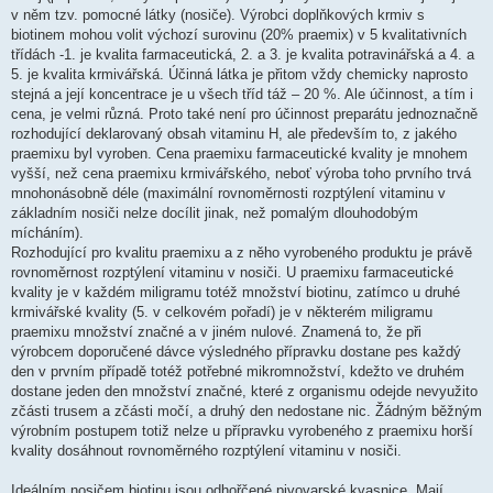
v něm tzv. pomocné látky (nosiče). Výrobci doplňkových krmiv s
biotinem mohou volit výchozí surovinu (20% praemix) v 5 kvalitativních
třídách -1. je kvalita farmaceutická, 2. a 3. je kvalita potravinářská a 4. a
5. je kvalita krmivářská. Účinná látka je přitom vždy chemicky naprosto
stejná a její koncentrace je u všech tříd táž – 20 %. Ale účinnost, a tím i
cena, je velmi různá. Proto také není pro účinnost preparátu jednoznačně
rozhodující deklarovaný obsah vitaminu H, ale především to, z jakého
praemixu byl vyroben. Cena praemixu farmaceutické kvality je mnohem
vyšší, než cena praemixu krmivářského, neboť výroba toho prvního trvá
mnohonásobně déle (maximální rovnoměrnosti rozptýlení vitaminu v
základním nosiči nelze docílit jinak, než pomalým dlouhodobým
mícháním).
Rozhodující pro kvalitu praemixu a z něho vyrobeného produktu je právě
rovnoměrnost rozptýlení vitaminu v nosiči. U praemixu farmaceutické
kvality je v každém miligramu totéž množství biotinu, zatímco u druhé
krmivářské kvality (5. v celkovém pořadí) je v některém miligramu
praemixu množství značné a v jiném nulové. Znamená to, že při
výrobcem doporučené dávce výsledného přípravku dostane pes každý
den v prvním případě totéž potřebné mikromnožství, kdežto ve druhém
dostane jeden den množství značné, které z organismu odejde nevyužito
zčásti trusem a zčásti močí, a druhý den nedostane nic. Žádným běžným
výrobním postupem totiž nelze u přípravku vyrobeného z praemixu horší
kvality dosáhnout rovnoměrného rozptýlení vitaminu v nosiči.
Ideálním nosičem biotinu jsou odhořčené pivovarské kvasnice. Mají