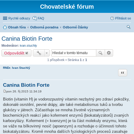
Chovatelské fórum
Rychlé odkazy
FAQ
Přihlásit se
Obsah fóra
Odborná poradna
Odborné články
led
Canina Biotin Forte
at
Moderátor:
ivan.stuchly
Odpovědět
1 příspěvek • Stránka
1
z
1
RNDr. Ivan Stuchlý
Citace
Canina Biotin Forte
pon 26. říj 2015 11:34:19
P
ř
Biotin (vitamin H) je vodorozpustný vitamin nezbytný pro zdraví pokožky,
í
dokonalé osrstění, pevné drápy, ale také metabolismus tuků a tvorbu
s
p
glukózy v játrech. Zúčastňuje se mnoha životně významných
ě
biochemických reakcí jako koferment enzymů (biokatalyzátorů) zvaných
v
e
karboxylázy. Koferment (= koenzym) je ta část molekuly enzymu, která
k
se váže na bílkovinný nosič (apoenzym) a rozhoduje o účinnosti tohoto
biokatalyzátoru. Kromě mnoha dalších fyziologických procesů zasahuje