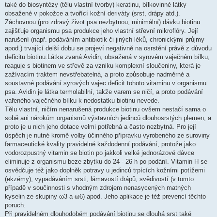
také do biosyntézy (tělu vlastní tvorby) keratinu, bílkovinné látky
obsažené v pokožce a tvořící kožní deriváty (srst, drápy atd.).
Záchovnou (pro zdravý život psa nezbytnou, minimální) dávku biotinu
zajišťuje organismu psa produkce jeho vlastní střevní mikroflóry. Její
narušení (např. podáváním antibiotik či jiných léků, chronickými průjmy
apod.) trvající delší dobu se projeví negativně na osrstění právě z důvodu
deficitu biotinu.Látka zvaná Avidin, obsažená v syrovém vaječném bílku,
reaguje s biotinem ve střevě za vzniku komplexní sloučeniny, která je
zažívacím traktem nevstřebatelná, a proto způsobuje nadměrné a
soustavné podávání syrových vajec deficit tohoto vitaminu v organismu
psa. Avidin je látka termolabilní, takže varem se ničí, a proto podávání
vařeného vaječného bílku k nedostatku biotinu nevede.
Tělu vlastní, ničím nenarušená produkce biotinu ovšem nestačí sama o
sobě ani nárokům organismů výstavních jedinců dlouhosrstých plemen, a
proto je u nich jeho dotace velmi potřebná a často nezbytná. Pro její
úspěch je nutné kromě volby účinného přípravku vyrobeného ze suroviny
farmaceutické kvality pravidelné každodenní podávání, protože jako
vodorozpustný vitamin se biotin po jakkoli velké jednorázové dávce
eliminuje z organismu beze zbytku do 24 - 26 h po podání. Vitamin H se
osvědčuje též jako doplněk potravy u jedinců trpících kožními potížemi
(ekzémy), vypadáváním srsti, lámavostí drápů, svědivostí (v tomto
případě v součinnosti s vhodným zdrojem nenasycených matných
kyselin ze skupiny ω3 a ω6) apod. Jeho aplikace je též prevencí těchto
poruch.
Při pravidelném dlouhodobém podávání biotinu se dlouhá srst také