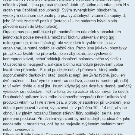
několik výhod – jsou pro psa chuťově dobře přijatelné a s vitaminem H v
organismu úspěšně spolupracují. Svým synergickým působením,
vysokým obsahem dokonale pro psa využitelných vitaminů skupiny B,
jeho účinek znatelně posilují (potencují – ne nadarmo býval biotin
původně řazen do B-komplexu).
Organismus psa potřebuje i při maximálních nárocích v absolutních
jednotkách pouze neveliká množství biotinu udávaná v mcg (μg =
mikrogramech, miliontinách g), ale vzhledem k rychlé eliminaci z
organismu, je nutně potřebuje každý den. Proto jsou jakékoli přestávky
při aplikaci kvalitního přípravku nejen zbytečné, ale vysloveně
kontraproduktivní, neboť oddalují dosažení požadovaného výsledku.
O úspěchu či neúspěchu aplikace biotinu rozhoduje především volba
kvalitního přípravku. Pokud prodejce nabízí přípravek, který podle
doporučeného dávkování stačí podávat např. jen 2krát týdně, jsou jen
dvě možnosti – buď výrobce neví, co dodává, anebo (v horším případě)
to ví velmi dobře a je si jist, že ani kdyby jej pes dostával denně, patřičný
výsledek se nedostaví. Těží z toho, že se zákazník domnívá, že ušetří.
Dlouhodobá aplikace kvalitního biotinového preparátu tlumí mikrobiální
produkci vitaminu H ve střevě psa, a proto je zapotřebí při ukončení jeho
dotace postupovat zvolna, vysazovat jej v průběhu 10 – 14 dní, aby se
obnovila v plném rozsahu činnost střevní flóry podílející se na jeho
přirozené produkci. Při náhlém vysazení by mohlo dojít paradoxně k jeho
nedostatku v organismu, což by se projevilo zvýšeným padáním srsti
nebo i svědivostí.
Přípravek Biotin forte fy Canina ve formě prášku (plv.) i tablet (tbl.) je