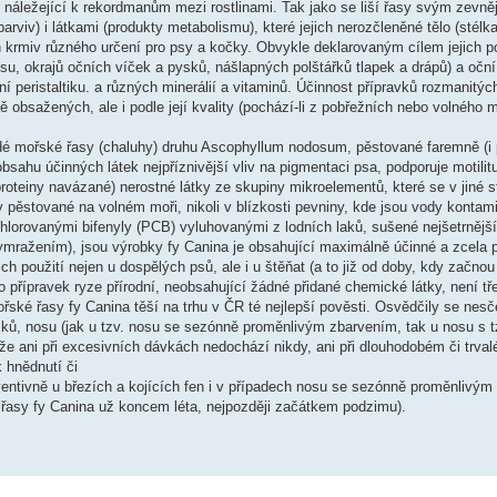
 náležející k rekordmanům mezi rostlinami. Tak jako se liší řasy svým zevněj
arviv) i látkami (produkty metabolismu), které jejich nerozčleněné tělo (stélk
krmiv různého určení pro psy a kočky. Obvykle deklarovaným cílem jejich p
osu, okrajů očních víček a pysků, nášlapných polštářků tlapek a drápů) a očn
vní peristaltiku. a různých minerálií a vitaminů. Účinnost přípravků rozmanitýc
ě obsažených, ale i podle její kvality (pochází-li z pobřežních nebo volného m
é mořské řasy (chaluhy) druhu Ascophyllum nodosum, pěstované faremně (i 
sahu účinných látek nejpříznivější vliv na pigmentaci psa, podporuje motilit
roteiny navázané) nerostné látky ze skupiny mikroelementů, které se v jiné 
y pěstované na volném moři, nikoli v blízkosti pevniny, kde jsou vody konta
hlorovanými bifenyly (PCB) vyluhovanými z lodních laků, sušené nejšetrně
ymražením), jsou výrobky fy Canina je obsahující maximálně účinné a zcela 
h použití nejen u dospělých psů, ale i u štěňat (a to již od doby, kdy začnou 
o přípravek ryze přírodní, neobsahující žádné přidané chemické látky, není tře
ké řasy fy Canina těší na trhu v ČR té nejlepší pověsti. Osvědčily se nesče
sků, nosu (jak u tzv. nosu se sezónně proměnlivým zbarvením, tak u nosu s t
 že ani při excesivních dávkách nedochází nikdy, ani při dlouhodobém či trva
 hnědnutí či
eventivně u březích a kojících fen i v případech nosu se sezónně proměnlivý
ké řasy fy Canina už koncem léta, nejpozději začátkem podzimu).