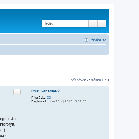
Přihlásit se
1 příspěvek • Stránka
1
z
1
Citace
RNDr. Ivan Stuchlý
Příspěvky:
33
Registrován:
úte 13. říj 2015 13:51:55
ogie). Je
hlorofylu
d.).
ěčné,