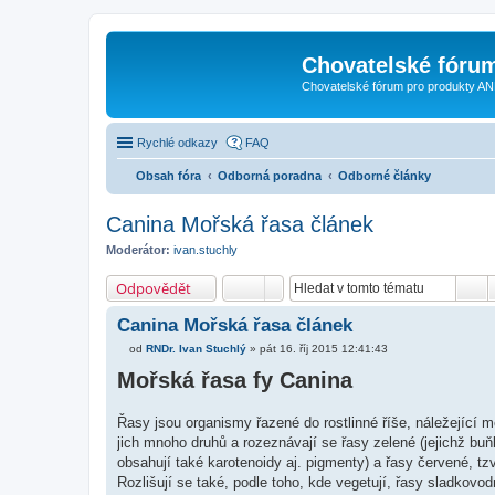
Chovatelské fóru
Chovatelské fórum pro produkty AN
Rychlé odkazy
FAQ
Obsah fóra
Odborná poradna
Odborné články
Canina Mořská řasa článek
Moderátor:
ivan.stuchly
Odpovědět
Canina Mořská řasa článek
od
RNDr. Ivan Stuchlý
»
pát 16. říj 2015 12:41:43
P
ř
Mořská řasa fy Canina
í
s
p
Řasy jsou organismy řazené do rostlinné říše, náležející mez
ě
v
jich mnoho druhů a rozeznávají se řasy zelené (jejichž buňk
e
obsahují také karotenoidy aj. pigmenty) a řasy červené, tzv
k
Rozlišují se také, podle toho, kde vegetují, řasy sladkov