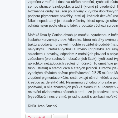
zejména v mořích i doslova obřích rozměrů, rychlostí růstu
se i po stránce fyziologické, a tudíž (kromě již uvedených b
Rozmanité druhy řas jsou používány k výrobě doplňkových 
podpora pigmentace pokožky, srsti aj. kožních derivátů (n
Nikoli nepodstatný je i obsah vlákniny, která upravuje stře
odlišná nejen podle obsahu látek v použité výchozí surovin
Mořská řasa fy Canina obsahuje moučku vyrobenou z hněd
lidského konzumu) v sev. Atlantiku, která má díky svému ob
traktu a dodává mu ve velmi dobře využitelné podobě (na p
nevyskytují. Protože výchozí surovinou přípravku jsou řas
splachem z pevniny, odpadem z mořských plavidel a polyc
způsobem (pro zachování obsažených látek), lyofilizací (v
jakýchkoli nežádoucích vedlejších účinků. To umožňuje jejic
tuhou stravu) a stárnoucích a starých jedinců. Protože jde 
vysokých dávkách obávat předávkování. Již 25 roků se Mořs
zlepšení pigmentace kůže, srsti, okrajů očních víček a py
kresbou aj. defekty) atd. Nesmírnou výhodou přípravku je,
podávání, u bíle zbarvených psů ke žloutnutí a u černých k
rezavění (tizianovému nádechu) srsti. Lze je podávat i pr
(vysvětlává-li nos v zimě, je radno začít s aplikací mořs
RNDr. Ivan Stuchlý
Odpovědět