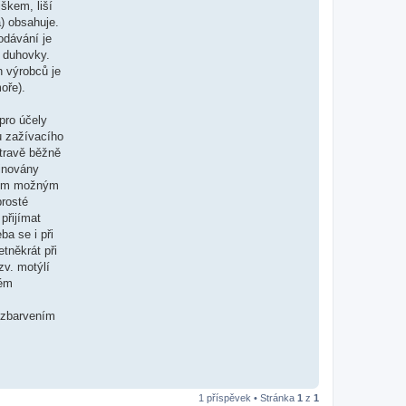
škem, liší
a) obsahuje.
odávání je
í duhovky.
h výrobců je
oře).
pro účely
u zažívacího
stravě běžně
minovány
jším možným
prosté
přijímat
ba se i při
tněkrát při
zv. motýlí
lém
m zbarvením
1 příspěvek • Stránka
1
z
1