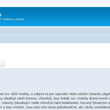
m
F, Canina a Lonestar
i tzv. nižší rostliny, a zabývá se jimi speciální vědní odvětví botaniky (algol
y obsahují zeleň listovou, chlorofyl), řasy hnědé, tzv. chaluhy (které kromě c
. ruduchy (obsahující vedle chlorofylu také betakaroten, červený fykoerytrin a
odní a řasy mořské. Jsou mezi nimi druhy jednobuněčné, ale i druhy mnohobun