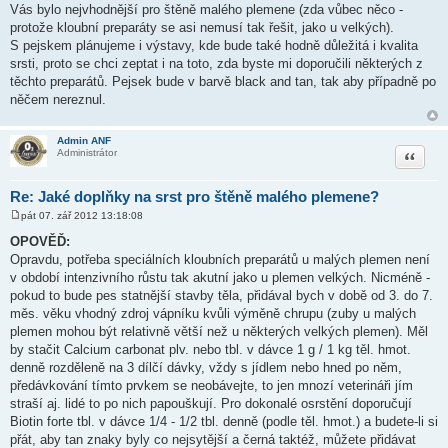
Vás bylo nejvhodnější pro štěně malého plemene (zda vůbec něco -
protože kloubní preparáty se asi nemusí tak řešit, jako u velkých).
S pejskem plánujeme i výstavy, kde bude také hodně důležitá i kvalita
srsti, proto se chci zeptat i na toto, zda byste mi doporučili některých z
těchto preparátů. Pejsek bude v barvě black and tan, tak aby případně po
něčem nereznul.
Admin ANF
Citace
Administrátor
Re: Jaké doplňky na srst pro štěně malého plemene?
pát 07. zář 2012 13:18:08
P
ř
OPOVĚĎ:
í
Opravdu, potřeba speciálních kloubních preparátů u malých plemen není
s
p
v období intenzivního růstu tak akutní jako u plemen velkých. Nicméně -
ě
pokud to bude pes statnější stavby těla, přidával bych v době od 3. do 7.
v
e
měs. věku vhodný zdroj vápníku kvůli výměně chrupu (zuby u malých
k
plemen mohou být relativně větší než u některých velkých plemen). Měl
by stačit Calcium carbonat plv. nebo tbl. v dávce 1 g / 1 kg těl. hmot.
denně rozděleně na 3 dílčí dávky, vždy s jídlem nebo hned po něm,
předávkování tímto prvkem se neobávejte, to jen mnozí veterináři jím
straší aj. lidé to po nich papouškují. Pro dokonalé osrstění doporučují
Biotin forte tbl. v dávce 1/4 - 1/2 tbl. denně (podle těl. hmot.) a budete-li si
přát, aby tan znaky byly co nejsytější a černá taktéž, můžete přidávat