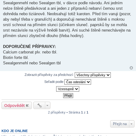
Seealgenmehl nebo Seealgen tbl, v dávce podle návodu. Ani jedním
nelze štěně předávkovat a ani jeden z přípravků nebarví černou srst
dohněda nebo tiziánově. Neobsahují totiž karoten. Před tím varuji (pozor,
aby nebyl třeba v granulích) a doporučuji nenechávat štěně s mokrou
srstí schnout na přímém slunci (účinkem sluneč. paprsků by se mohla
srst nezávisle na výživě hnědě barvit). Ani suché štěně nenechávejte na
přímém slunci zbytečně dlouho (třeba hodiny).
DOPORUČENÉ PŘÍPRAVKY:
Calcium carbonat plv. nebo tbl.
Biotin forte tbl.
Seealgenmehl nebo Seealgen tbl
Zobrazit příspěvky za předchozí:
Seřadit podle
Odpovědět
2 příspěvky • Stránka
1
z
1
Přejít na
KDO JE ONLINE