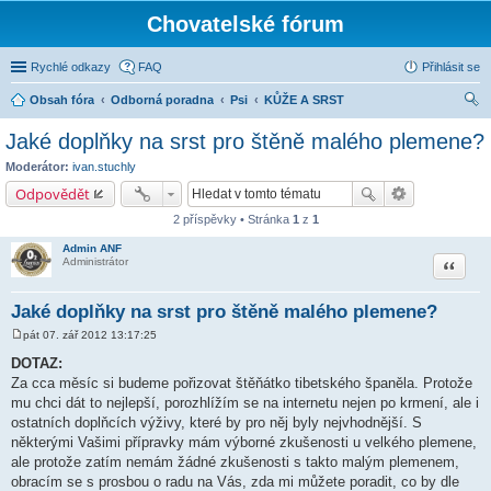
Chovatelské fórum
Rychlé odkazy
FAQ
Přihlásit se
Obsah fóra
Odborná poradna
Psi
KŮŽE A SRST
led
Jaké doplňky na srst pro štěně malého plemene?
at
Moderátor:
ivan.stuchly
Odpovědět
2 příspěvky • Stránka
1
z
1
Admin ANF
Citace
Administrátor
Jaké doplňky na srst pro štěně malého plemene?
pát 07. zář 2012 13:17:25
P
ř
DOTAZ:
í
Za cca měsíc si budeme pořizovat štěňátko tibetského španěla. Protože
s
p
mu chci dát to nejlepší, porozhlížím se na internetu nejen po krmení, ale i
ě
ostatních doplňcích výživy, které by pro něj byly nejvhodnější. S
v
e
některými Vašimi přípravky mám výborné zkušenosti u velkého plemene,
k
ale protože zatím nemám žádné zkušenosti s takto malým plemenem,
obracím se s prosbou o radu na Vás, zda mi můžete poradit, co by dle