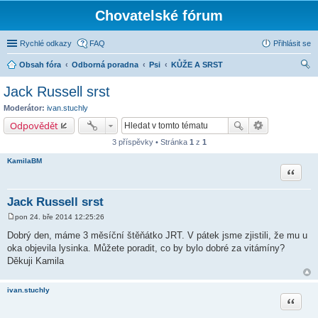
Chovatelské fórum
Rychlé odkazy
FAQ
Přihlásit se
Obsah fóra
Odborná poradna
Psi
KŮŽE A SRST
led
Jack Russell srst
at
Moderátor:
ivan.stuchly
Odpovědět
3 příspěvky • Stránka
1
z
1
KamilaBM
Citace
Jack Russell srst
pon 24. bře 2014 12:25:26
P
ř
Dobrý den, máme 3 měsíční štěňátko JRT. V pátek jsme zjistili, že mu u
í
oka objevila lysinka. Můžete poradit, co by bylo dobré za vitámíny?
s
p
Děkuji Kamila
ě
v
e
ivan.stuchly
k
Citace