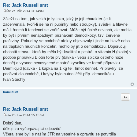
Re: Jack Russell srst
úte 25. bře 2014 11:14:03
P
ř
Záleží na tom, jak velká je lysinka, jaký je její charakter (je-li
í
začervenalá, tvoří-li se na ni pupínky nebo stroupky), svědí-li a hlavně
s
p
má-li /nemá-li tendenci se zvětšovat. Může být úplně nevinná, ale mohla
ě
by být i prvním nenápadným příznakem demodikózy, tzv, červené
v
e
prašiviny. Pokud by se podobné afekty objevovaly i jinde na hlavě nebo
k
na tlapkách hrudních končetin, mohlo by jít o demodikózu. Doporučuji
obohatit stravu, která by měla být kvalitní a pestrá, o vitamin H (biotin) v
podobě přípravku Biotin forte plv (dávka - větší špička ostrého nože
denně) a vysoce nenasycené mastné kyseliny ve formě přípravku
Dermliquid (dávka - 1 kapka na 1 kg těl. hmot denně). Přípravky lze
podávat dlouhodobě, i kdyby bylo nutno léčit příp. demodikózu.
Ivan Stuchlý
KamilaBM
Citace
Re: Jack Russell srst
úte 25. bře 2014 15:15:54
P
ř
Dobrý den,
í
děkuji za vyčerpávající odpověď.
s
p
Včera jsme byli s naším JTR na veterině a opravdu se potvrdila
ě