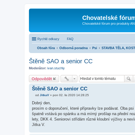
Chovatelské fóru
Chovatelské fórum pro produkty AN
Rychlé odkazy
FAQ
Obsah fóra
Odborná poradna
Psi
STAVBA TĚLA, KOST
Štěně SAO a senior CC
Moderátor:
ivan.stuchly
Odpovědět
Štěně SAO a senior CC
od
JitkaV
»
pon 02. lis 2020 14:28:25
P
ř
Dobrý den,
í
prosím o doporučení, které přípravky lze podávat. Oba psi
s
p
špatně vstává po spánku a má mírný prošlap na přední no
ě
lety, DKK 4. Seniorovi střídám různé kloubní výživy a nev
v
e
Jitka V.
k