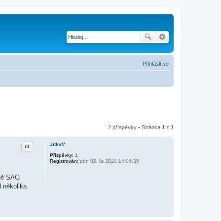
Přihlásit se
2 příspěvky • Stránka
1
z
1
Citace
JitkaV
Příspěvky:
1
Registrován:
pon 02. lis 2020 14:04:35
ěně SAO
 několika