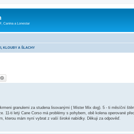
m
F, Canina a Lonestar
I, KLOUBY A ŠLACHY
 krmeni granulemi za studena lisovanými ( Mister Mix dog). 5 - ti měsíční št
ze. 11-ti letý Cane Corso má problémy s pohybem, obě kolena operované před
ím, kterou mám nyní vybrat z vaší široké nabídky. Děkuji za odpověď.