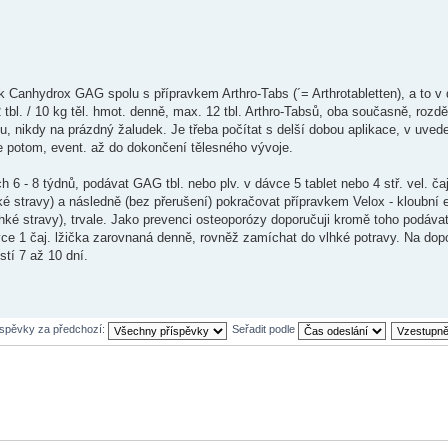
k Canhydrox GAG spolu s přípravkem Arthro-Tabs (´= Arthrotabletten), a to v 
tbl. / 10 kg těl. hmot. denně, max. 12 tbl. Arthro-Tabsů, oba současně, rozd
ou, nikdy na prázdný žaludek. Je třeba počítat s delší dobou aplikace, v uve
e potom, event. až do dokončení tělesného vývoje.
h 6 - 8 týdnů, podávat GAG tbl. nebo plv. v dávce 5 tablet nebo 4 stř. vel. čaj
stravy) a následně (bez přerušení) pokračovat přípravkem Velox - kloubní e
ké stravy), trvale. Jako prevenci osteoporózy doporučuji kromě toho podáva
dávce 1 čaj. lžička zarovnaná denně, rovněž zamíchat do vlhké potravy. Na do
tí 7 až 10 dní.
íspěvky za předchozí:
Seřadit podle