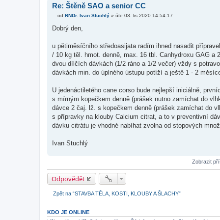
Re: Štěně SAO a senior CC
od
RNDr. Ivan Stuchlý
»
úte 03. lis 2020 14:54:17
P
ř
Dobrý den,
í
s
p
u pětiměsíčního středoasijata radím ihned nasadit příprave
ě
/ 10 kg těl. hmot. denně, max. 16 tbl. Canhydroxu GAG a 2 
v
e
dvou dílčích dávkách (1/2 ráno a 1/2 večer) vždy s potrav
k
dávkách min. do úplného ústupu potíží a ještě 1 - 2 měsíc
U jedenáctiletého cane corso bude nejlepší iniciálně, prvníc
s mírným kopečkem denně (prášek nutno zamíchat do vlhké 
dávce 2 čaj. lž. s kopečkem denně (prášek zamíchat do vlh
s přípravky na klouby Calcium citrat, a to v preventivní 
dávku citrátu je vhodné nabíhat zvolna od stopových množs
Ivan Stuchlý
Zobrazit př
Odpovědět
Zpět na “STAVBA TĚLA, KOSTI, KLOUBY A ŠLACHY”
KDO JE ONLINE