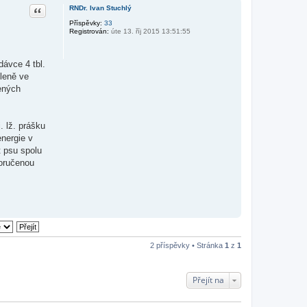
Citace
RNDr. Ivan Stuchlý
Příspěvky:
33
Registrován:
úte 13. říj 2015 13:51:55
dávce 4 tbl.
ěleně ve
dených
. lž. prášku
nergie v
t psu spolu
poručenou
2 příspěvky • Stránka
1
z
1
Přejít na