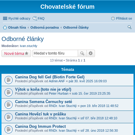
Chovatelské fórum
Rychlé odkazy
FAQ
Přihlásit se
Obsah fóra
Odborná poradna
Odborné články
led
Odborné články
at
Moderátor:
ivan.stuchly
Nové téma
13 témat • Stránka
1
z
1
Témata
Canina Dog fell Gel (Biotin Forte Gel)
Poslední příspěvek od
Admin ANF
«
pát 30. kvě 2025 16:09:03
Výtok u koňa (toto nie je vtip!)
Poslední příspěvek od
Peter Hurban
«
sob 15. čer 2019 23:25:35
Canina Semena Černuchy seté
Poslední příspěvek od
RNDr. Ivan Stuchlý
«
pon 19. bře 2018 11:48:52
Canina Hovězí tuk v prášku
Poslední příspěvek od
RNDr. Ivan Stuchlý
«
stř 07. bře 2018 12:48:10
Canina Dog Immun Protect
Poslední příspěvek od
RNDr. Ivan Stuchlý
«
stř 28. úno 2018 12:56:30