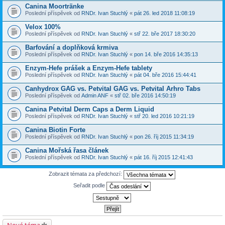
Canina Moortränke
Poslední příspěvek od
RNDr. Ivan Stuchlý
«
pát 26. led 2018 11:08:19
Velox 100%
Poslední příspěvek od
RNDr. Ivan Stuchlý
«
stř 22. bře 2017 18:30:20
Barfování a doplňková krmiva
Poslední příspěvek od
RNDr. Ivan Stuchlý
«
pon 14. bře 2016 14:35:13
Enzym-Hefe prášek a Enzym-Hefe tablety
Poslední příspěvek od
RNDr. Ivan Stuchlý
«
pát 04. bře 2016 15:44:41
Canhydrox GAG vs. Petvital GAG vs. Petvital Arhro Tabs
Poslední příspěvek od
Admin ANF
«
stř 02. bře 2016 14:50:19
Canina Petvital Derm Caps a Derm Liquid
Poslední příspěvek od
RNDr. Ivan Stuchlý
«
stř 20. led 2016 10:21:19
Canina Biotin Forte
Poslední příspěvek od
RNDr. Ivan Stuchlý
«
pon 26. říj 2015 11:34:19
Canina Mořská řasa článek
Poslední příspěvek od
RNDr. Ivan Stuchlý
«
pát 16. říj 2015 12:41:43
Zobrazit témata za předchozí:
Seřadit podle
Nové téma