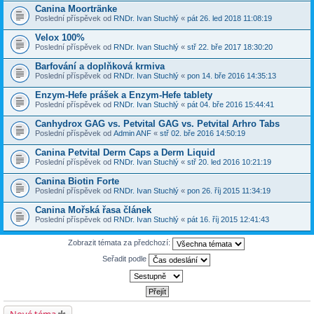
Canina Moortränke
Poslední příspěvek od
RNDr. Ivan Stuchlý
«
pát 26. led 2018 11:08:19
Velox 100%
Poslední příspěvek od
RNDr. Ivan Stuchlý
«
stř 22. bře 2017 18:30:20
Barfování a doplňková krmiva
Poslední příspěvek od
RNDr. Ivan Stuchlý
«
pon 14. bře 2016 14:35:13
Enzym-Hefe prášek a Enzym-Hefe tablety
Poslední příspěvek od
RNDr. Ivan Stuchlý
«
pát 04. bře 2016 15:44:41
Canhydrox GAG vs. Petvital GAG vs. Petvital Arhro Tabs
Poslední příspěvek od
Admin ANF
«
stř 02. bře 2016 14:50:19
Canina Petvital Derm Caps a Derm Liquid
Poslední příspěvek od
RNDr. Ivan Stuchlý
«
stř 20. led 2016 10:21:19
Canina Biotin Forte
Poslední příspěvek od
RNDr. Ivan Stuchlý
«
pon 26. říj 2015 11:34:19
Canina Mořská řasa článek
Poslední příspěvek od
RNDr. Ivan Stuchlý
«
pát 16. říj 2015 12:41:43
Zobrazit témata za předchozí:
Seřadit podle
Nové téma