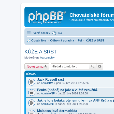
Chovatelské fóru
Chovatelské fórum pro produkty AN
Rychlé odkazy
FAQ
Obsah fóra
Odborná poradna
Psi
KŮŽE A SRST
KŮŽE A SRST
Moderátor:
ivan.stuchly
Nové téma
TÉMATA
Jack Russell srst
od
KamilaBM
» pon 24. bře 2014 12:25:26
Fenka (hnědá) na jaře a v létě zesvětlá.
od
Admin ANF
» pát 21. bře 2014 9:24:38
Jak je to s betakarotenem u krmiva ANF Krůta 
od
Admin ANF
» pát 21. bře 2014 8:51:20
Malasseziová dermatitida