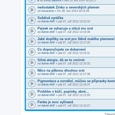
od
Irena Šaldová
» ned 19. led 2014 16:28:17
P
ř
nedostatek Zinku u severských plemen
í
od
navarama
» čtv 28. úno 2013 16:51:55
l
o
Svědivá vyrážka
h
od
a
Admin ANF
» pát 07. zář 2012 13:22:10
(
y
Pejsek se vyhazuje a slézá mu srst
)
od
Admin ANF
» pát 07. zář 2012 13:19:36
Jaké doplňky na srst pro štěně malého plemene
od
Admin ANF
» pát 07. zář 2012 13:17:25
Co doporučujete na dobarvení
od
Admin ANF
» pát 07. zář 2012 13:15:11
Silná alergie, dá se to zmírnit
od
Admin ANF
» pát 07. zář 2012 12:33:32
Něco na pěknou dlouhou srst
od
Admin ANF
» pát 07. zář 2012 12:17:38
Pigmentace a osrstění, můžou se přípravky kom
od
Admin ANF
» pát 07. zář 2012 12:15:37
Problém s kůží, pupínky, akné…
od
Admin ANF
» pát 07. zář 2012 12:12:59
Fenka je moc vylínaná
od
Admin ANF
» pát 07. zář 2012 12:10:27
Zobrazi