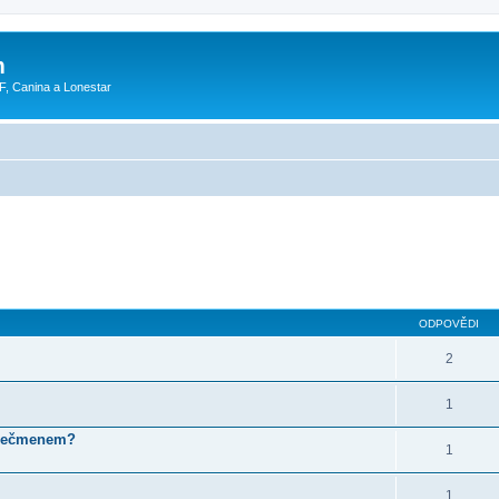
m
F, Canina a Lonestar
ODPOVĚDI
2
1
s ječmenem?
1
1