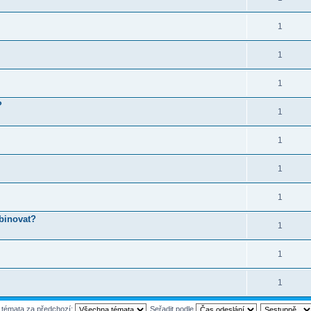
1
1
1
?
1
1
1
1
binovat?
1
1
1
t témata za předchozí:
Seřadit podle