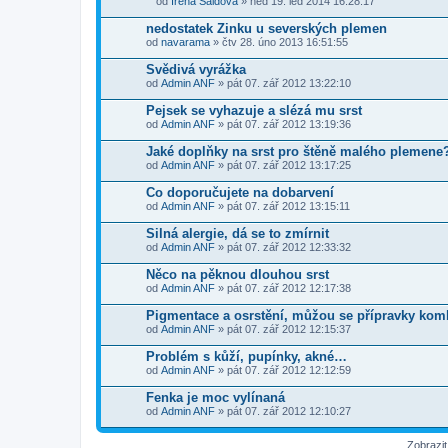
od
Irena Šaldová
» ned 19. led 2014 16:28:17
P
ř
nedostatek Zinku u severských plemen
í
od
navarama
» čtv 28. úno 2013 16:51:55
l
o
Svědivá vyrážka
h
od
a
Admin ANF
» pát 07. zář 2012 13:22:10
(
y
Pejsek se vyhazuje a slézá mu srst
)
od
Admin ANF
» pát 07. zář 2012 13:19:36
Jaké doplňky na srst pro štěně malého plemene
od
Admin ANF
» pát 07. zář 2012 13:17:25
Co doporučujete na dobarvení
od
Admin ANF
» pát 07. zář 2012 13:15:11
Silná alergie, dá se to zmírnit
od
Admin ANF
» pát 07. zář 2012 12:33:32
Něco na pěknou dlouhou srst
od
Admin ANF
» pát 07. zář 2012 12:17:38
Pigmentace a osrstění, můžou se přípravky kom
od
Admin ANF
» pát 07. zář 2012 12:15:37
Problém s kůží, pupínky, akné…
od
Admin ANF
» pát 07. zář 2012 12:12:59
Fenka je moc vylínaná
od
Admin ANF
» pát 07. zář 2012 12:10:27
Zobrazi