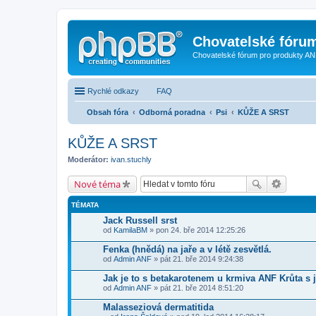
Chovatelské fóru
Chovatelské fórum pro produkty AN
Rychlé odkazy
FAQ
Obsah fóra
Odborná poradna
Psi
KŮŽE A SRST
KŮŽE A SRST
Moderátor:
ivan.stuchly
Nové téma
TÉMATA
Jack Russell srst
od
KamilaBM
» pon 24. bře 2014 12:25:26
Fenka (hnědá) na jaře a v létě zesvětlá.
od
Admin ANF
» pát 21. bře 2014 9:24:38
Jak je to s betakarotenem u krmiva ANF Krůta 
od
Admin ANF
» pát 21. bře 2014 8:51:20
Malasseziová dermatitida