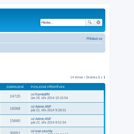
Přihlásit se
14 témat • Stránka
1
z
1
ZOBRAZENÍ
POSLEDNÍ PŘÍSPĚVEK
od
KamilaBM
24720
Z
úte 25. bře 2014 15:15:54
o
b
od
Admin ANF
r
16088
Z
pát 21. bře 2014 9:28:01
a
o
z
b
od
Admin ANF
i
r
15680
Z
pát 21. bře 2014 8:51:54
t
a
o
p
z
b
o
od
ivan.stuchly
i
r
30051
s