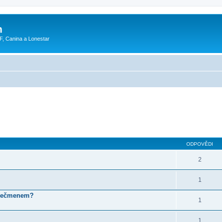
m
F, Canina a Lonestar
ODPOVĚDI
2
1
s ječmenem?
1
1