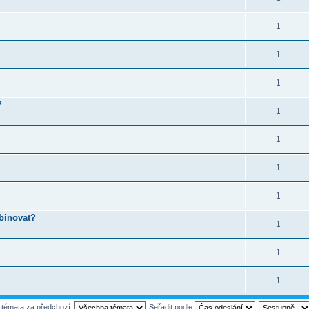
1
1
1
?
1
1
1
1
binovat?
1
1
1
t témata za předchozí:
Seřadit podle