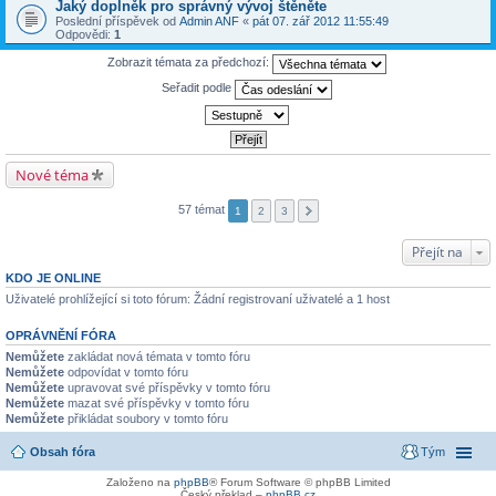
Jaký doplněk pro správný vývoj štěněte
Poslední příspěvek od
Admin ANF
«
pát 07. zář 2012 11:55:49
Odpovědi:
1
Zobrazit témata za předchozí:
Seřadit podle
Nové téma
57 témat
1
2
3
Přejít na
KDO JE ONLINE
Uživatelé prohlížející si toto fórum: Žádní registrovaní uživatelé a 1 host
OPRÁVNĚNÍ FÓRA
Nemůžete
zakládat nová témata v tomto fóru
Nemůžete
odpovídat v tomto fóru
Nemůžete
upravovat své příspěvky v tomto fóru
Nemůžete
mazat své příspěvky v tomto fóru
Nemůžete
přikládat soubory v tomto fóru
Obsah fóra
Tým
Založeno na
phpBB
® Forum Software © phpBB Limited
Český překlad –
phpBB.cz