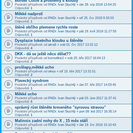
Border Collie a problémy s klouby
Poslední příspěvek od
RNDr. Ivan Stuchlý
«
úte 28. srp 2018 13:54:25
Odpovědi:
1
Měkké nadprstí
Poslední příspěvek od
RNDr. Ivan Stuchlý
«
stř 25. črc 2018 9:33:03
Odpovědi:
1
štěně obřího plemene rychle roste
Poslední příspěvek od
RNDr. Ivan Stuchlý
«
pát 18. kvě 2018 11:27:55
Odpovědi:
1
Dysplazie loketního kloubu u štěněte
Poslední příspěvek od
akraš
«
sob 01. črc 2017 13:22:12
Odpovědi:
4
DKK - dá se ještě něco dělat??
Poslední příspěvek od
kornutikis2
«
sob 25. bře 2017 16:04:13
Odpovědi:
2
prošlapy,měkké ucho
Poslední příspěvek od
olnus
«
stř 15. bře 2017 13:31:51
Odpovědi:
2
Plavecký syndrom
Poslední příspěvek od
RNDr. Ivan Stuchlý
«
úte 07. bře 2017 14:03:45
Odpovědi:
1
Měkké ucho
Poslední příspěvek od
RNDr. Ivan Stuchlý
«
pát 03. úno 2017 11:37:41
Odpovědi:
5
správný růst štěněte krmeného "syrovou stravou"
Poslední příspěvek od
RNDr. Ivan Stuchlý
«
pon 09. led 2017 16:35:14
Odpovědi:
1
Malinois zadní nohy do X , 15 měs stáří
Poslední příspěvek od
RNDr. Ivan Stuchlý
«
úte 19. črc 2016 15:10:43
Odpovědi:
1