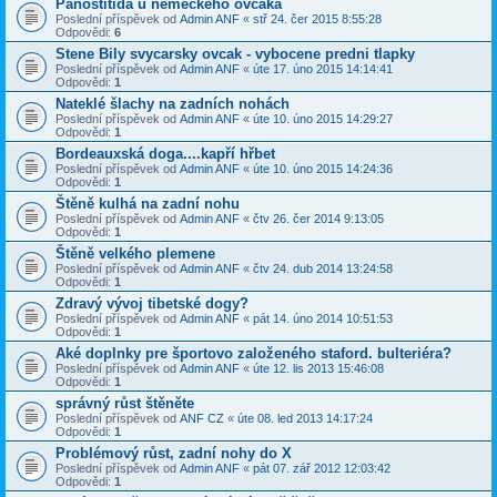
Panostitida u německého ovčáka
Poslední příspěvek od
Admin ANF
«
stř 24. čer 2015 8:55:28
Odpovědi:
6
Stene Bily svycarsky ovcak - vybocene predni tlapky
Poslední příspěvek od
Admin ANF
«
úte 17. úno 2015 14:14:41
Odpovědi:
1
Nateklé šlachy na zadních nohách
Poslední příspěvek od
Admin ANF
«
úte 10. úno 2015 14:29:27
Odpovědi:
1
Bordeauxská doga....kapří hřbet
Poslední příspěvek od
Admin ANF
«
úte 10. úno 2015 14:24:36
Odpovědi:
1
Štěně kulhá na zadní nohu
Poslední příspěvek od
Admin ANF
«
čtv 26. čer 2014 9:13:05
Odpovědi:
1
Štěně velkého plemene
Poslední příspěvek od
Admin ANF
«
čtv 24. dub 2014 13:24:58
Odpovědi:
1
Zdravý vývoj tibetské dogy?
Poslední příspěvek od
Admin ANF
«
pát 14. úno 2014 10:51:53
Odpovědi:
1
Aké doplnky pre športovo založeného staford. bulteriéra?
Poslední příspěvek od
Admin ANF
«
úte 12. lis 2013 15:46:08
Odpovědi:
1
správný růst štěněte
Poslední příspěvek od
ANF CZ
«
úte 08. led 2013 14:17:24
Odpovědi:
1
Problémový růst, zadní nohy do X
Poslední příspěvek od
Admin ANF
«
pát 07. zář 2012 12:03:42
Odpovědi:
1