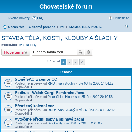
Chovatelské fórum
Rychlé odkazy
FAQ
Přihlásit se
Obsah fóra
Odborná poradna
Psi
STAVBA TĚLA, KOSTI, KLOUBY A ŠLACHY
led
STAVBA TĚLA, KOSTI, KLOUBY A ŠLACHY
at
Moderátor:
ivan.stuchly
Nové téma
57 témat
1
2
3
Témata
Štěně SAO a senior CC
Poslední příspěvek od
RNDr. Ivan Stuchlý
«
úte 03. lis 2020 14:54:17
Odpovědi:
1
Podkus - Welsh Corgi Pembroke /fena
Poslední příspěvek od
Piper Chloe Higu
«
sob 25. črc 2020 20:10:56
Odpovědi:
4
Přetržený kolenní vaz
Poslední příspěvek od
RNDr. Ivan Stuchlý
«
stř 26. úno 2020 10:32:13
Odpovědi:
1
Vytočené přední tlapy a sbihavé zadní
Poslední příspěvek od
Blackketty
«
ned 28. říj 2018 12:45:05
Odpovědi:
5