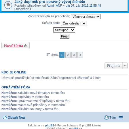
Jaký doplněk pro správný vývoj štěněte
Poslední příspěvek od
Admin ANF
«
pát 07. zář 2012 11:55:49
Odpovědi:
1
Zobrazit témata za předchozí:
Seřadit podle
Nové téma
57 témat
1
2
3
Přejít na
KDO JE ONLINE
Uživatelé prohlížející si toto fórum: Žádní registrovaní uživatelé a 1 host
OPRÁVNĚNÍ FÓRA
Nemůžete
zakládat nová témata v tomto fóru
Nemůžete
odpovídat v tomto fóru
Nemůžete
upravovat své příspěvky v tomto fóru
Nemůžete
mazat své příspěvky v tomto fóru
Nemůžete
přikládat soubory v tomto fóru
Obsah fóra
Tým
Založeno na
phpBB
® Forum Software © phpBB Limited
Český překlad –
phpBB.cz