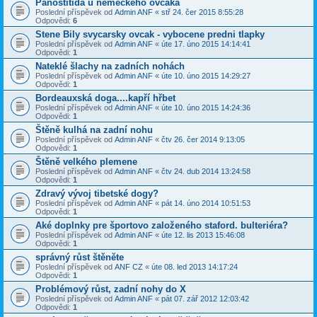
Panostitida u německého ovčáka
Poslední příspěvek od
Admin ANF
«
stř 24. čer 2015 8:55:28
Odpovědi:
6
Stene Bily svycarsky ovcak - vybocene predni tlapky
Poslední příspěvek od
Admin ANF
«
úte 17. úno 2015 14:14:41
Odpovědi:
1
Nateklé šlachy na zadních nohách
Poslední příspěvek od
Admin ANF
«
úte 10. úno 2015 14:29:27
Odpovědi:
1
Bordeauxská doga....kapří hřbet
Poslední příspěvek od
Admin ANF
«
úte 10. úno 2015 14:24:36
Odpovědi:
1
Štěně kulhá na zadní nohu
Poslední příspěvek od
Admin ANF
«
čtv 26. čer 2014 9:13:05
Odpovědi:
1
Štěně velkého plemene
Poslední příspěvek od
Admin ANF
«
čtv 24. dub 2014 13:24:58
Odpovědi:
1
Zdravý vývoj tibetské dogy?
Poslední příspěvek od
Admin ANF
«
pát 14. úno 2014 10:51:53
Odpovědi:
1
Aké doplnky pre športovo založeného staford. bulteriéra?
Poslední příspěvek od
Admin ANF
«
úte 12. lis 2013 15:46:08
Odpovědi:
1
správný růst štěněte
Poslední příspěvek od
ANF CZ
«
úte 08. led 2013 14:17:24
Odpovědi:
1
Problémový růst, zadní nohy do X
Poslední příspěvek od
Admin ANF
«
pát 07. zář 2012 12:03:42
Odpovědi:
1