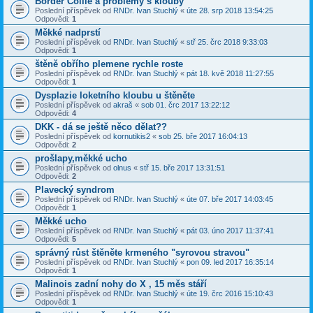
Border Collie a problémy s klouby
Poslední příspěvek od
RNDr. Ivan Stuchlý
«
úte 28. srp 2018 13:54:25
Odpovědi:
1
Měkké nadprstí
Poslední příspěvek od
RNDr. Ivan Stuchlý
«
stř 25. črc 2018 9:33:03
Odpovědi:
1
štěně obřího plemene rychle roste
Poslední příspěvek od
RNDr. Ivan Stuchlý
«
pát 18. kvě 2018 11:27:55
Odpovědi:
1
Dysplazie loketního kloubu u štěněte
Poslední příspěvek od
akraš
«
sob 01. črc 2017 13:22:12
Odpovědi:
4
DKK - dá se ještě něco dělat??
Poslední příspěvek od
kornutikis2
«
sob 25. bře 2017 16:04:13
Odpovědi:
2
prošlapy,měkké ucho
Poslední příspěvek od
olnus
«
stř 15. bře 2017 13:31:51
Odpovědi:
2
Plavecký syndrom
Poslední příspěvek od
RNDr. Ivan Stuchlý
«
úte 07. bře 2017 14:03:45
Odpovědi:
1
Měkké ucho
Poslední příspěvek od
RNDr. Ivan Stuchlý
«
pát 03. úno 2017 11:37:41
Odpovědi:
5
správný růst štěněte krmeného "syrovou stravou"
Poslední příspěvek od
RNDr. Ivan Stuchlý
«
pon 09. led 2017 16:35:14
Odpovědi:
1
Malinois zadní nohy do X , 15 měs stáří
Poslední příspěvek od
RNDr. Ivan Stuchlý
«
úte 19. črc 2016 15:10:43
Odpovědi:
1