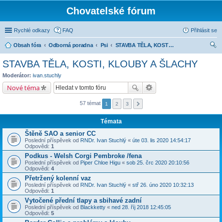
Chovatelské fórum
Rychlé odkazy
FAQ
Přihlásit se
Obsah fóra
Odborná poradna
Psi
STAVBA TĚLA, KOSTI, KLOUBY A ŠLACHY
led
STAVBA TĚLA, KOSTI, KLOUBY A ŠLACHY
at
Moderátor:
ivan.stuchly
Nové téma
57 témat
1
2
3
Témata
Štěně SAO a senior CC
Poslední příspěvek od
RNDr. Ivan Stuchlý
«
úte 03. lis 2020 14:54:17
Odpovědi:
1
Podkus - Welsh Corgi Pembroke /fena
Poslední příspěvek od
Piper Chloe Higu
«
sob 25. črc 2020 20:10:56
Odpovědi:
4
Přetržený kolenní vaz
Poslední příspěvek od
RNDr. Ivan Stuchlý
«
stř 26. úno 2020 10:32:13
Odpovědi:
1
Vytočené přední tlapy a sbihavé zadní
Poslední příspěvek od
Blackketty
«
ned 28. říj 2018 12:45:05
Odpovědi:
5