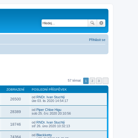
Přihlásit se
57 témat
1
2
3
ZOBRAZENÍ
POSLEDNÍ PŘÍSPĚVEK
od
RNDr. Ivan Stuchlý
26500
Z
úte 03. lis 2020 14:54:17
o
b
od
Piper Chloe Higu
r
28389
Z
sob 25. črc 2020 20:10:56
a
o
z
b
od
RNDr. Ivan Stuchlý
i
r
18746
Z
stř 26. úno 2020 10:32:13
t
a
o
p
z
b
o
od
Blackketty
i
r
74364
s