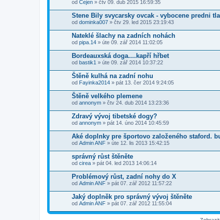
od
Cejen
» čtv 09. dub 2015 16:59:35
Stene Bily svycarsky ovcak - vybocene predni tl
od
dominka007
» čtv 29. led 2015 23:19:43
Nateklé šlachy na zadních nohách
od
pipa.14
» úte 09. zář 2014 11:02:05
Bordeauxská doga....kapří hřbet
od
bastik1
» úte 09. zář 2014 10:37:22
Štěně kulhá na zadní nohu
od
Fayinka2014
» pát 13. čer 2014 9:24:05
Štěně velkého plemene
od
annonym
» čtv 24. dub 2014 13:23:36
Zdravý vývoj tibetské dogy?
od
annonym
» pát 14. úno 2014 10:45:59
Aké doplnky pre športovo založeného staford. bu
od
Admin ANF
» úte 12. lis 2013 15:42:15
správný růst štěněte
od
cirea
» pát 04. led 2013 14:06:14
Problémový růst, zadní nohy do X
od
Admin ANF
» pát 07. zář 2012 11:57:22
Jaký doplněk pro správný vývoj štěněte
od
Admin ANF
» pát 07. zář 2012 11:55:04
Zobrazi