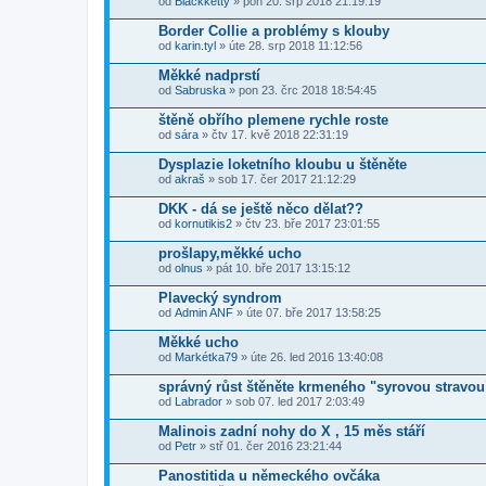
od
Blackketty
» pon 20. srp 2018 21:19:19
Border Collie a problémy s klouby
od
karin.tyl
» úte 28. srp 2018 11:12:56
Měkké nadprstí
od
Sabruska
» pon 23. črc 2018 18:54:45
štěně obřího plemene rychle roste
od
sára
» čtv 17. kvě 2018 22:31:19
Dysplazie loketního kloubu u štěněte
od
akraš
» sob 17. čer 2017 21:12:29
DKK - dá se ještě něco dělat??
od
kornutikis2
» čtv 23. bře 2017 23:01:55
prošlapy,měkké ucho
od
olnus
» pát 10. bře 2017 13:15:12
Plavecký syndrom
od
Admin ANF
» úte 07. bře 2017 13:58:25
Měkké ucho
od
Markétka79
» úte 26. led 2016 13:40:08
správný růst štěněte krmeného "syrovou stravou
od
Labrador
» sob 07. led 2017 2:03:49
Malinois zadní nohy do X , 15 měs stáří
od
Petr
» stř 01. čer 2016 23:21:44
Panostitida u německého ovčáka