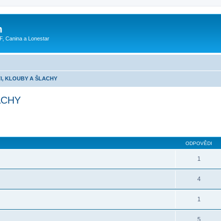
m
F, Canina a Lonestar
I, KLOUBY A ŠLACHY
ACHY
ODPOVĚDI
1
4
1
5