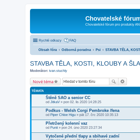
Chovatelské fóru
Chovatelské fórum pro produkty AN
Rychlé odkazy
FAQ
Obsah fóra
Odborná poradna
Psi
STAVBA TĚLA, KOST
STAVBA TĚLA, KOSTI, KLOUBY A ŠL
Moderátor:
ivan.stuchly
Nové téma
TÉMATA
Štěně SAO a senior CC
od
JitkaV
» pon 02. lis 2020 14:28:25
Podkus - Welsh Corgi Pembroke /fena
od
Piper Chloe Higu
» pát 17. črc 2020 10:35:13
Přetržený kolenní vaz
od
Punit
» pon 24. úno 2020 23:27:34
Vytočené přední tlapy a sbihavé zadní