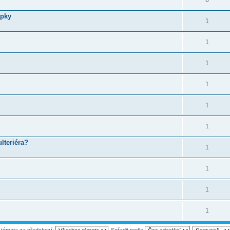
6
apky
1
1
1
1
1
1
lteriéra?
1
1
1
1
t témata za předchozí:
Seřadit podle