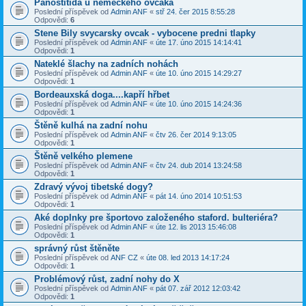
Panostitida u německého ovčáka
Poslední příspěvek od
Admin ANF
«
stř 24. čer 2015 8:55:28
Odpovědi:
6
Stene Bily svycarsky ovcak - vybocene predni tlapky
Poslední příspěvek od
Admin ANF
«
úte 17. úno 2015 14:14:41
Odpovědi:
1
Nateklé šlachy na zadních nohách
Poslední příspěvek od
Admin ANF
«
úte 10. úno 2015 14:29:27
Odpovědi:
1
Bordeauxská doga....kapří hřbet
Poslední příspěvek od
Admin ANF
«
úte 10. úno 2015 14:24:36
Odpovědi:
1
Štěně kulhá na zadní nohu
Poslední příspěvek od
Admin ANF
«
čtv 26. čer 2014 9:13:05
Odpovědi:
1
Štěně velkého plemene
Poslední příspěvek od
Admin ANF
«
čtv 24. dub 2014 13:24:58
Odpovědi:
1
Zdravý vývoj tibetské dogy?
Poslední příspěvek od
Admin ANF
«
pát 14. úno 2014 10:51:53
Odpovědi:
1
Aké doplnky pre športovo založeného staford. bulteriéra?
Poslední příspěvek od
Admin ANF
«
úte 12. lis 2013 15:46:08
Odpovědi:
1
správný růst štěněte
Poslední příspěvek od
ANF CZ
«
úte 08. led 2013 14:17:24
Odpovědi:
1
Problémový růst, zadní nohy do X
Poslední příspěvek od
Admin ANF
«
pát 07. zář 2012 12:03:42
Odpovědi:
1