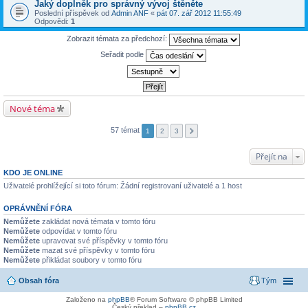
Jaký doplněk pro správný vývoj štěněte
Poslední příspěvek od
Admin ANF
«
pát 07. zář 2012 11:55:49
Odpovědi:
1
Zobrazit témata za předchozí:
Seřadit podle
Nové téma
57 témat
1
2
3
Přejít na
KDO JE ONLINE
Uživatelé prohlížející si toto fórum: Žádní registrovaní uživatelé a 1 host
OPRÁVNĚNÍ FÓRA
Nemůžete
zakládat nová témata v tomto fóru
Nemůžete
odpovídat v tomto fóru
Nemůžete
upravovat své příspěvky v tomto fóru
Nemůžete
mazat své příspěvky v tomto fóru
Nemůžete
přikládat soubory v tomto fóru
Obsah fóra
Tým
Založeno na
phpBB
® Forum Software © phpBB Limited
Český překlad –
phpBB.cz