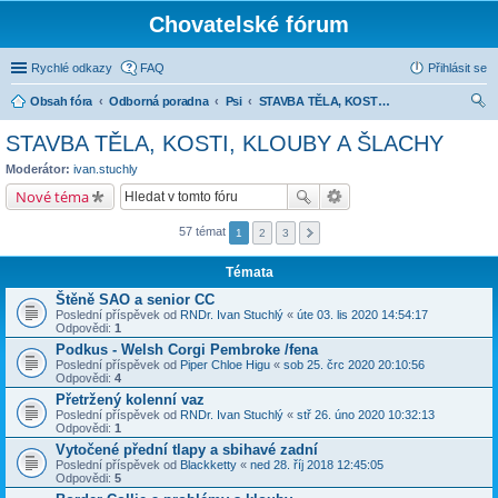
Chovatelské fórum
Rychlé odkazy
FAQ
Přihlásit se
Obsah fóra
Odborná poradna
Psi
STAVBA TĚLA, KOSTI, KLOUBY A ŠLACHY
led
STAVBA TĚLA, KOSTI, KLOUBY A ŠLACHY
at
Moderátor:
ivan.stuchly
Nové téma
57 témat
1
2
3
Témata
Štěně SAO a senior CC
Poslední příspěvek od
RNDr. Ivan Stuchlý
«
úte 03. lis 2020 14:54:17
Odpovědi:
1
Podkus - Welsh Corgi Pembroke /fena
Poslední příspěvek od
Piper Chloe Higu
«
sob 25. črc 2020 20:10:56
Odpovědi:
4
Přetržený kolenní vaz
Poslední příspěvek od
RNDr. Ivan Stuchlý
«
stř 26. úno 2020 10:32:13
Odpovědi:
1
Vytočené přední tlapy a sbihavé zadní
Poslední příspěvek od
Blackketty
«
ned 28. říj 2018 12:45:05
Odpovědi:
5