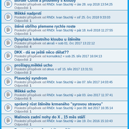
Border Collie a problémy s klouby
Poslední příspěvek od
RNDr. Ivan Stuchlý
«
úte 28. srp 2018 13:54:25
Odpovědi:
1
Měkké nadprstí
Poslední příspěvek od
RNDr. Ivan Stuchlý
«
stř 25. črc 2018 9:33:03
Odpovědi:
1
štěně obřího plemene rychle roste
Poslední příspěvek od
RNDr. Ivan Stuchlý
«
pát 18. kvě 2018 11:27:55
Odpovědi:
1
Dysplazie loketního kloubu u štěněte
Poslední příspěvek od
akraš
«
sob 01. črc 2017 13:22:12
Odpovědi:
4
DKK - dá se ještě něco dělat??
Poslední příspěvek od
kornutikis2
«
sob 25. bře 2017 16:04:13
Odpovědi:
2
prošlapy,měkké ucho
Poslední příspěvek od
olnus
«
stř 15. bře 2017 13:31:51
Odpovědi:
2
Plavecký syndrom
Poslední příspěvek od
RNDr. Ivan Stuchlý
«
úte 07. bře 2017 14:03:45
Odpovědi:
1
Měkké ucho
Poslední příspěvek od
RNDr. Ivan Stuchlý
«
pát 03. úno 2017 11:37:41
Odpovědi:
5
správný růst štěněte krmeného "syrovou stravou"
Poslední příspěvek od
RNDr. Ivan Stuchlý
«
pon 09. led 2017 16:35:14
Odpovědi:
1
Malinois zadní nohy do X , 15 měs stáří
Poslední příspěvek od
RNDr. Ivan Stuchlý
«
úte 19. črc 2016 15:10:43
Odpovědi:
1