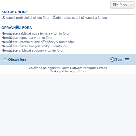
Přejít na
KDO JE ONLINE
Uživatelé prohlížející si toto fórum: Žádní registrovaní uživatelé a 1 host
OPRÁVNĚNÍ FÓRA
Nemůžete
zakládat nová témata v tomto fóru
Nemůžete
odpovídat v tomto fóru
Nemůžete
upravovat své příspěvky v tomto fóru
Nemůžete
mazat své příspěvky v tomto fóru
Nemůžete
přikládat soubory v tomto fóru
Obsah fóra
Tým
Založeno na
phpBB
® Forum Software © phpBB Limited
Český překlad –
phpBB.cz