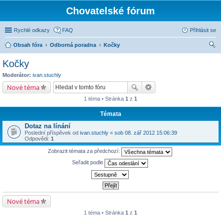
Chovatelské fórum
Rychlé odkazy
FAQ
Přihlásit se
Obsah fóra
Odborná poradna
Kočky
led
Kočky
at
Moderátor:
ivan.stuchly
Nové téma
1 téma • Stránka
1
z
1
Témata
Dotaz na línání
Poslední příspěvek od
ivan.stuchly
«
sob 08. zář 2012 15:06:39
Odpovědi:
1
Zobrazit témata za předchozí:
Seřadit podle
Nové téma
1 téma • Stránka
1
z
1