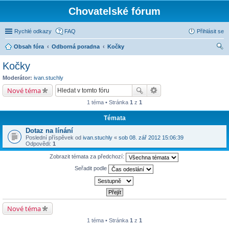
Chovatelské fórum
Rychlé odkazy
FAQ
Přihlásit se
Obsah fóra
Odborná poradna
Kočky
led
Kočky
at
Moderátor:
ivan.stuchly
Nové téma
1 téma • Stránka
1
z
1
Témata
Dotaz na línání
Poslední příspěvek od
ivan.stuchly
«
sob 08. zář 2012 15:06:39
Odpovědi:
1
Zobrazit témata za předchozí:
Seřadit podle
Nové téma
1 téma • Stránka
1
z
1