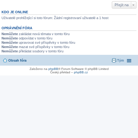
Přejít na
KDO JE ONLINE
Uživatelé prohlížející si toto fórum: Žádní registrovaní uživatelé a 1 host
OPRÁVNĚNÍ FÓRA
Nemůžete
zakládat nová témata v tomto fóru
Nemůžete
odpovídat v tomto fóru
Nemůžete
upravovat své příspěvky v tomto fóru
Nemůžete
mazat své příspěvky v tomto fóru
Nemůžete
přikládat soubory v tomto fóru
Obsah fóra
Tým
Založeno na
phpBB
® Forum Software © phpBB Limited
Český překlad –
phpBB.cz