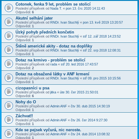
Cotonek, fenka 9 let, problém se stolicí
Poslední příspěvek od
Nada T.
«
pon 13. črc 2020 14:11:43
Odpovědi:
6
Akutní selhání jater
Poslední příspěvek od
RNDr. Ivan Stuchlý
«
pon 13. kvě 2019 13:20:57
Odpovědi:
1
Úzký pohyb předních končetin
Poslední příspěvek od
RNDr. Ivan Stuchlý
«
stř 12. zář 2018 14:23:52
Odpovědi:
1
Štěně americké akity - dotaz na doplňky
Poslední příspěvek od
RNDr. Ivan Stuchlý
«
stř 22. srp 2018 12:08:31
Odpovědi:
1
Dotaz na krmivo - problém se stolicí
Poslední příspěvek od
rada
«
stř 20. led 2016 17:43:57
Odpovědi:
2
Dotaz na obsažené látky v ANF krmení
Poslední příspěvek od
RNDr. Ivan Stuchlý
«
stř 09. pro 2015 10:15:56
Odpovědi:
1
cizopasníci u psa
Poslední příspěvek od
jitka
«
úte 30. čer 2015 21:50:01
Odpovědi:
6
Nohy do O
Poslední příspěvek od
Admin ANF
«
čtv 30. dub 2015 14:30:19
Odpovědi:
1
Záchvat!!
Poslední příspěvek od
Admin ANF
«
čtv 26. čer 2014 9:27:30
Odpovědi:
1
Kde se pejsek vyčurá, nic neroste.
Poslední příspěvek od
Admin ANF
«
čtv 24. dub 2014 13:08:32
Odpovědi:
1