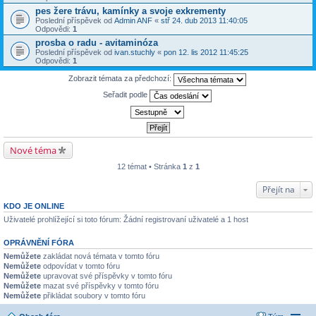
pes žere trávu, kamínky a svoje exkrementy
Poslední příspěvek od
Admin ANF
«
stř 24. dub 2013 11:40:05
Odpovědi:
1
prosba o radu - avitaminóza
Poslední příspěvek od
ivan.stuchly
«
pon 12. lis 2012 11:45:25
Odpovědi:
1
Zobrazit témata za předchozí:
Seřadit podle
Nové téma
12 témat • Stránka
1
z
1
Přejít na
KDO JE ONLINE
Uživatelé prohlížející si toto fórum: Žádní registrovaní uživatelé a 1 host
OPRÁVNĚNÍ FÓRA
Nemůžete
zakládat nová témata v tomto fóru
Nemůžete
odpovídat v tomto fóru
Nemůžete
upravovat své příspěvky v tomto fóru
Nemůžete
mazat své příspěvky v tomto fóru
Nemůžete
přikládat soubory v tomto fóru