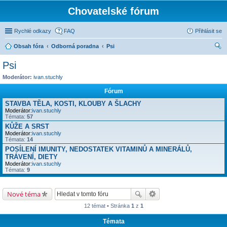
Chovatelské fórum
Rychlé odkazy
FAQ
Přihlásit se
Obsah fóra
Odborná poradna
Psi
led
Psi
at
Moderátor:
ivan.stuchly
Fórum
STAVBA TĚLA, KOSTI, KLOUBY A ŠLACHY
Moderátor:
ivan.stuchly
Témata:
57
KŮŽE A SRST
Moderátor:
ivan.stuchly
Témata:
14
POSÍLENÍ IMUNITY, NEDOSTATEK VITAMINŮ A MINERÁLŮ,
TRÁVENÍ, DIETY
Moderátor:
ivan.stuchly
Témata:
9
Nové téma
12 témat • Stránka
1
z
1
Témata