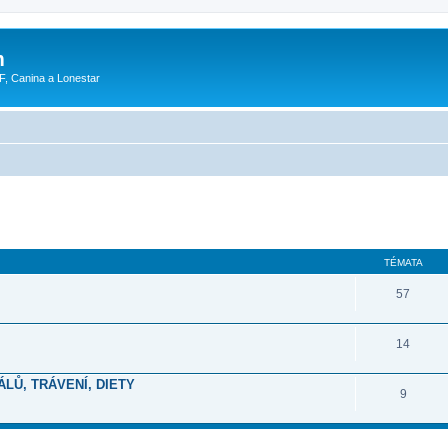
m
F, Canina a Lonestar
TÉMATA
57
14
ÁLŮ, TRÁVENÍ, DIETY
9