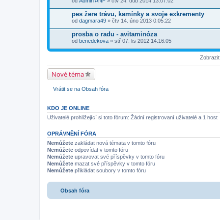
od
Admin ANF
» čtv 24. dub 2014 13:07:02
pes žere trávu, kamínky a svoje exkrementy
od
dagmara49
» čtv 14. úno 2013 0:05:22
prosba o radu - avitaminóza
od
benedekova
» stř 07. lis 2012 14:16:05
Zobrazi
Nové téma
Vrátit se na Obsah fóra
KDO JE ONLINE
Uživatelé prohlížející si toto fórum: Žádní registrovaní uživatelé a 1 host
OPRÁVNĚNÍ FÓRA
Nemůžete
zakládat nová témata v tomto fóru
Nemůžete
odpovídat v tomto fóru
Nemůžete
upravovat své příspěvky v tomto fóru
Nemůžete
mazat své příspěvky v tomto fóru
Nemůžete
přikládat soubory v tomto fóru
Obsah fóra