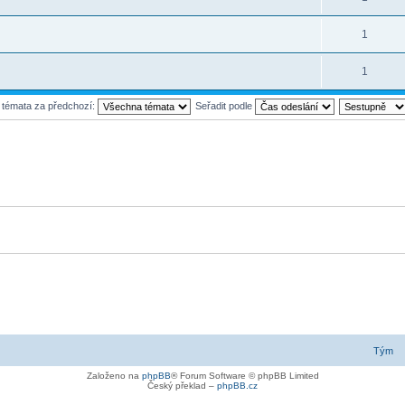
1
1
t témata za předchozí:
Seřadit podle
Tým
Založeno na
phpBB
® Forum Software © phpBB Limited
Český překlad –
phpBB.cz