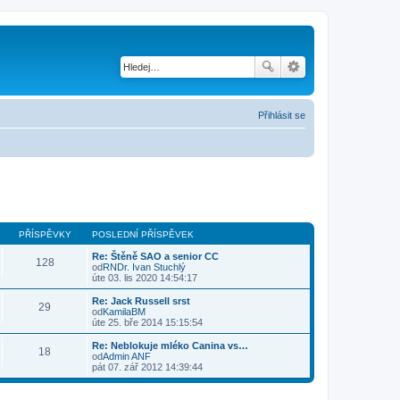
Přihlásit se
PŘÍSPĚVKY
POSLEDNÍ PŘÍSPĚVEK
Re: Štěně SAO a senior CC
128
od
RNDr. Ivan Stuchlý
Z
úte 03. lis 2020 14:54:17
o
b
Re: Jack Russell srst
29
r
od
KamilaBM
a
Z
úte 25. bře 2014 15:15:54
z
o
i
b
Re: Neblokuje mléko Canina vs…
18
t
r
od
Admin ANF
p
a
Z
pát 07. zář 2012 14:39:44
o
z
o
s
i
b
l
t
r