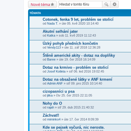
Nové téma
TÉMATA
Cotonek, fenka 9 let, problém se stolicí
od
Nada T.
» úte 05. kvě 2020 10:14:40
Akutní selhání jater
od
Katka
» sob 11. kvě 2019 11:12:43
Úzký pohyb předních končetin
od
Vendy113
» úte 11. zář 2018 12:36:28
Štěně americké akity - dotaz na doplňky
od
Baree
» úte 19. čer 2018 16:14:09
Dotaz na krmivo - problém se stolicí
od
Josef Kotleta
» stř 06. led 2016 19:02:45
Dotaz na obsažené látky v ANF krmení
od
Admin ANF
» stř 09. pro 2015 10:14:40
cizopasníci u psa
od
jitka
» čtv 25. čer 2015 22:11:05
Nohy do O
od
rajah
» stř 29. dub 2015 21:40:32
Záchvat!!
od
miminko4
» úte 17. čer 2014 8:09:39
Kde se pejsek vyčurá, nic neroste.