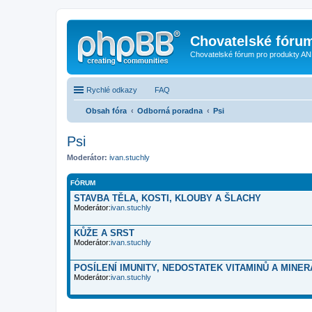
Chovatelské fóru
Chovatelské fórum pro produkty AN
Rychlé odkazy
FAQ
Obsah fóra
Odborná poradna
Psi
Psi
Moderátor:
ivan.stuchly
FÓRUM
STAVBA TĚLA, KOSTI, KLOUBY A ŠLACHY
Moderátor:
ivan.stuchly
KŮŽE A SRST
Moderátor:
ivan.stuchly
POSÍLENÍ IMUNITY, NEDOSTATEK VITAMINŮ A MINER
Moderátor:
ivan.stuchly