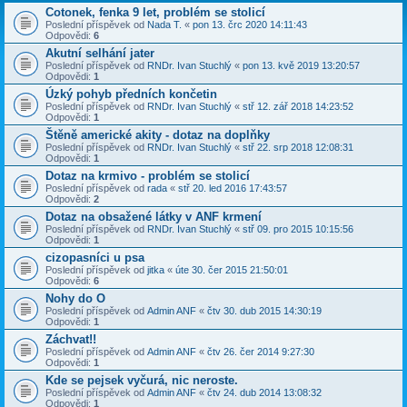
Cotonek, fenka 9 let, problém se stolicí
Poslední příspěvek od
Nada T.
«
pon 13. črc 2020 14:11:43
Odpovědi:
6
Akutní selhání jater
Poslední příspěvek od
RNDr. Ivan Stuchlý
«
pon 13. kvě 2019 13:20:57
Odpovědi:
1
Úzký pohyb předních končetin
Poslední příspěvek od
RNDr. Ivan Stuchlý
«
stř 12. zář 2018 14:23:52
Odpovědi:
1
Štěně americké akity - dotaz na doplňky
Poslední příspěvek od
RNDr. Ivan Stuchlý
«
stř 22. srp 2018 12:08:31
Odpovědi:
1
Dotaz na krmivo - problém se stolicí
Poslední příspěvek od
rada
«
stř 20. led 2016 17:43:57
Odpovědi:
2
Dotaz na obsažené látky v ANF krmení
Poslední příspěvek od
RNDr. Ivan Stuchlý
«
stř 09. pro 2015 10:15:56
Odpovědi:
1
cizopasníci u psa
Poslední příspěvek od
jitka
«
úte 30. čer 2015 21:50:01
Odpovědi:
6
Nohy do O
Poslední příspěvek od
Admin ANF
«
čtv 30. dub 2015 14:30:19
Odpovědi:
1
Záchvat!!
Poslední příspěvek od
Admin ANF
«
čtv 26. čer 2014 9:27:30
Odpovědi:
1
Kde se pejsek vyčurá, nic neroste.
Poslední příspěvek od
Admin ANF
«
čtv 24. dub 2014 13:08:32
Odpovědi:
1