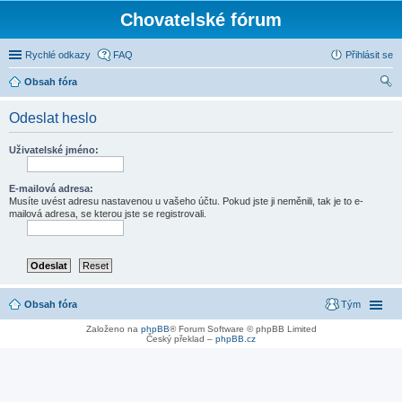
Chovatelské fórum
Rychlé odkazy
FAQ
Přihlásit se
Obsah fóra
led
Odeslat heslo
at
Uživatelské jméno:
E-mailová adresa:
Musíte uvést adresu nastavenou u vašeho účtu. Pokud jste ji neměnili, tak je to e-
mailová adresa, se kterou jste se registrovali.
Obsah fóra
Tým
Založeno na
phpBB
® Forum Software © phpBB Limited
Český překlad –
phpBB.cz