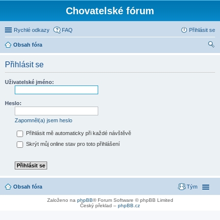
Chovatelské fórum
Rychlé odkazy
FAQ
Přihlásit se
Obsah fóra
led
Přihlásit se
at
Uživatelské jméno:
Heslo:
Zapomněl(a) jsem heslo
Přihlásit mě automaticky při každé návštěvě
Skrýt můj online stav pro toto přihlášení
Obsah fóra
Tým
Založeno na
phpBB
® Forum Software © phpBB Limited
Český překlad –
phpBB.cz