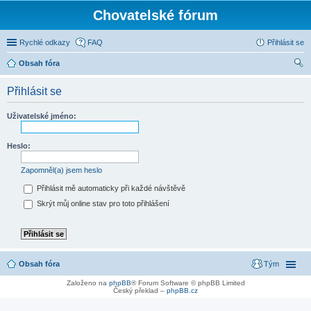
Chovatelské fórum
Rychlé odkazy
FAQ
Přihlásit se
Obsah fóra
led
Přihlásit se
at
Uživatelské jméno:
Heslo:
Zapomněl(a) jsem heslo
Přihlásit mě automaticky při každé návštěvě
Skrýt můj online stav pro toto přihlášení
Obsah fóra
Tým
Založeno na
phpBB
® Forum Software © phpBB Limited
Český překlad –
phpBB.cz