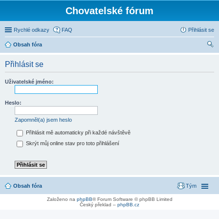
Chovatelské fórum
Rychlé odkazy
FAQ
Přihlásit se
Obsah fóra
led
Přihlásit se
at
Uživatelské jméno:
Heslo:
Zapomněl(a) jsem heslo
Přihlásit mě automaticky při každé návštěvě
Skrýt můj online stav pro toto přihlášení
Obsah fóra
Tým
Založeno na
phpBB
® Forum Software © phpBB Limited
Český překlad –
phpBB.cz