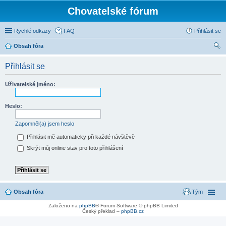
Chovatelské fórum
Rychlé odkazy
FAQ
Přihlásit se
Obsah fóra
led
Přihlásit se
at
Uživatelské jméno:
Heslo:
Zapomněl(a) jsem heslo
Přihlásit mě automaticky při každé návštěvě
Skrýt můj online stav pro toto přihlášení
Obsah fóra
Tým
Založeno na
phpBB
® Forum Software © phpBB Limited
Český překlad –
phpBB.cz