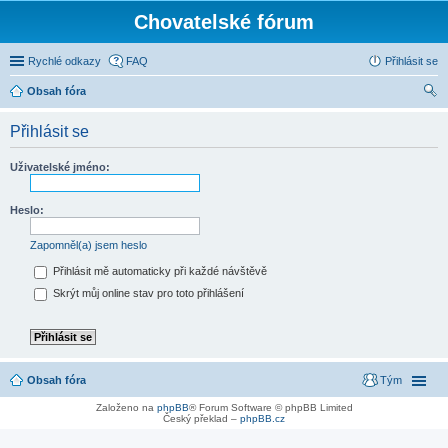
Chovatelské fórum
Rychlé odkazy
FAQ
Přihlásit se
Obsah fóra
led
Přihlásit se
at
Uživatelské jméno:
Heslo:
Zapomněl(a) jsem heslo
Přihlásit mě automaticky při každé návštěvě
Skrýt můj online stav pro toto přihlášení
Obsah fóra
Tým
Založeno na
phpBB
® Forum Software © phpBB Limited
Český překlad –
phpBB.cz