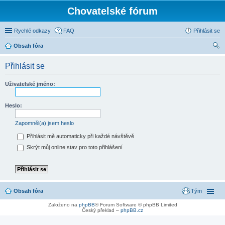
Chovatelské fórum
Rychlé odkazy
FAQ
Přihlásit se
Obsah fóra
led
Přihlásit se
at
Uživatelské jméno:
Heslo:
Zapomněl(a) jsem heslo
Přihlásit mě automaticky při každé návštěvě
Skrýt můj online stav pro toto přihlášení
Obsah fóra
Tým
Založeno na
phpBB
® Forum Software © phpBB Limited
Český překlad –
phpBB.cz