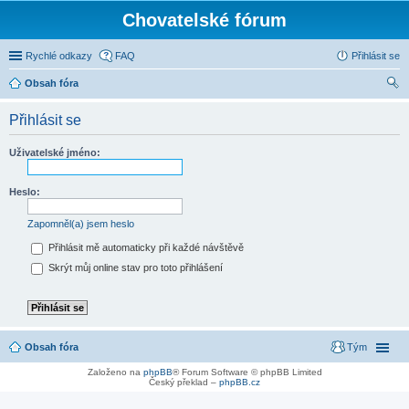
Chovatelské fórum
Rychlé odkazy
FAQ
Přihlásit se
Obsah fóra
led
Přihlásit se
at
Uživatelské jméno:
Heslo:
Zapomněl(a) jsem heslo
Přihlásit mě automaticky při každé návštěvě
Skrýt můj online stav pro toto přihlášení
Obsah fóra
Tým
Založeno na
phpBB
® Forum Software © phpBB Limited
Český překlad –
phpBB.cz