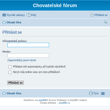
Chovatelské fórum
Rychlé odkazy
FAQ
Přihlásit se
Obsah fóra
led
Přihlásit se
at
Uživatelské jméno:
Heslo:
Zapomněl(a) jsem heslo
Přihlásit mě automaticky při každé návštěvě
Skrýt můj online stav pro toto přihlášení
Obsah fóra
Tým
Založeno na
phpBB
® Forum Software © phpBB Limited
Český překlad –
phpBB.cz