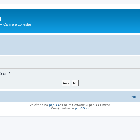
m
F, Canina a Lonestar
fórem?
Tým
Založeno na
phpBB
® Forum Software © phpBB Limited
Český překlad –
phpBB.cz