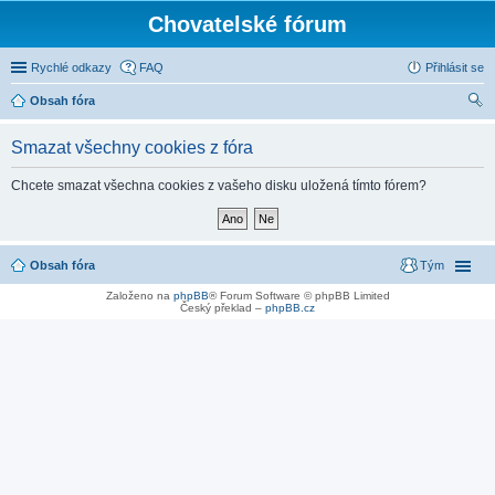
Chovatelské fórum
Rychlé odkazy
FAQ
Přihlásit se
Obsah fóra
led
Smazat všechny cookies z fóra
at
Chcete smazat všechna cookies z vašeho disku uložená tímto fórem?
Obsah fóra
Tým
Založeno na
phpBB
® Forum Software © phpBB Limited
Český překlad –
phpBB.cz