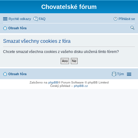
Chovatelské fórum
Rychlé odkazy
FAQ
Přihlásit se
Obsah fóra
led
Smazat všechny cookies z fóra
at
Chcete smazat všechna cookies z vašeho disku uložená tímto fórem?
Obsah fóra
Tým
Založeno na
phpBB
® Forum Software © phpBB Limited
Český překlad –
phpBB.cz