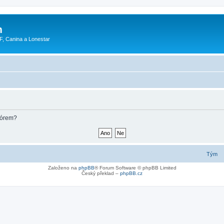
m
F, Canina a Lonestar
fórem?
Tým
Založeno na
phpBB
® Forum Software © phpBB Limited
Český překlad –
phpBB.cz