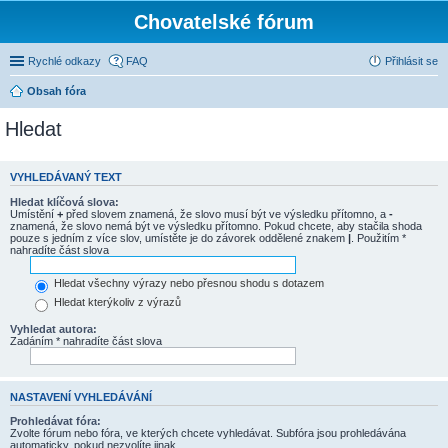
Chovatelské fórum
Rychlé odkazy
FAQ
Přihlásit se
Obsah fóra
Hledat
VYHLEDÁVANÝ TEXT
Hledat klíčová slova:
Umístění
+
před slovem znamená, že slovo musí být ve výsledku přítomno, a
-
znamená, že slovo nemá být ve výsledku přítomno. Pokud chcete, aby stačila shoda
pouze s jedním z více slov, umístěte je do závorek oddělené znakem
|
. Použitím *
nahradíte část slova
Hledat všechny výrazy nebo přesnou shodu s dotazem
Hledat kterýkoliv z výrazů
Vyhledat autora:
Zadáním * nahradíte část slova
NASTAVENÍ VYHLEDÁVÁNÍ
Prohledávat fóra:
Zvolte fórum nebo fóra, ve kterých chcete vyhledávat. Subfóra jsou prohledávána
automaticky, pokud nezvolíte jinak.