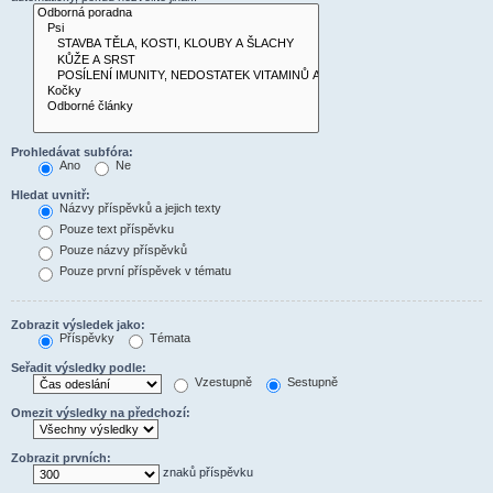
Prohledávat subfóra:
Ano
Ne
Hledat uvnitř:
Názvy příspěvků a jejich texty
Pouze text příspěvku
Pouze názvy příspěvků
Pouze první příspěvek v tématu
Zobrazit výsledek jako:
Příspěvky
Témata
Seřadit výsledky podle:
Vzestupně
Sestupně
Omezit výsledky na předchozí:
Zobrazit prvních:
znaků příspěvku