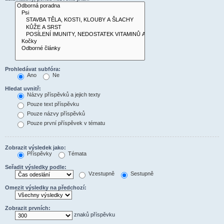
Prohledávat subfóra:
Ano
Ne
Hledat uvnitř:
Názvy příspěvků a jejich texty
Pouze text příspěvku
Pouze názvy příspěvků
Pouze první příspěvek v tématu
Zobrazit výsledek jako:
Příspěvky
Témata
Seřadit výsledky podle:
Vzestupně
Sestupně
Omezit výsledky na předchozí:
Zobrazit prvních:
znaků příspěvku