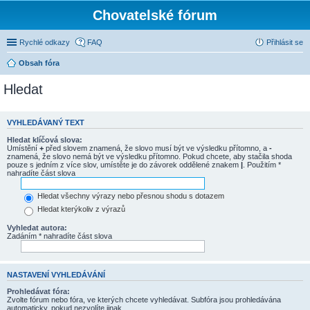
Chovatelské fórum
Rychlé odkazy
FAQ
Přihlásit se
Obsah fóra
Hledat
VYHLEDÁVANÝ TEXT
Hledat klíčová slova:
Umístění
+
před slovem znamená, že slovo musí být ve výsledku přítomno, a
-
znamená, že slovo nemá být ve výsledku přítomno. Pokud chcete, aby stačila shoda
pouze s jedním z více slov, umístěte je do závorek oddělené znakem
|
. Použitím *
nahradíte část slova
Hledat všechny výrazy nebo přesnou shodu s dotazem
Hledat kterýkoliv z výrazů
Vyhledat autora:
Zadáním * nahradíte část slova
NASTAVENÍ VYHLEDÁVÁNÍ
Prohledávat fóra:
Zvolte fórum nebo fóra, ve kterých chcete vyhledávat. Subfóra jsou prohledávána
automaticky, pokud nezvolíte jinak.