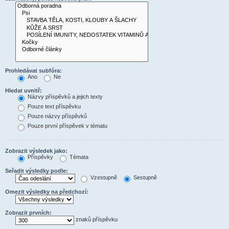
Prohledávat subfóra:
Ano
Ne
Hledat uvnitř:
Názvy příspěvků a jejich texty
Pouze text příspěvku
Pouze názvy příspěvků
Pouze první příspěvek v tématu
Zobrazit výsledek jako:
Příspěvky
Témata
Seřadit výsledky podle:
Vzestupně
Sestupně
Omezit výsledky na předchozí:
Zobrazit prvních:
znaků příspěvku