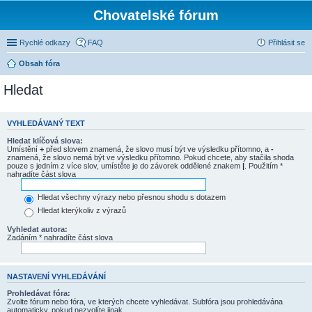
Chovatelské fórum
Rychlé odkazy
FAQ
Přihlásit se
Obsah fóra
Hledat
VYHLEDÁVANÝ TEXT
Hledat klíčová slova:
Umístění
+
před slovem znamená, že slovo musí být ve výsledku přítomno, a
-
znamená, že slovo nemá být ve výsledku přítomno. Pokud chcete, aby stačila shoda
pouze s jedním z více slov, umístěte je do závorek oddělené znakem
|
. Použitím *
nahradíte část slova
Hledat všechny výrazy nebo přesnou shodu s dotazem
Hledat kterýkoliv z výrazů
Vyhledat autora:
Zadáním * nahradíte část slova
NASTAVENÍ VYHLEDÁVÁNÍ
Prohledávat fóra:
Zvolte fórum nebo fóra, ve kterých chcete vyhledávat. Subfóra jsou prohledávána
automaticky, pokud nezvolíte jinak.