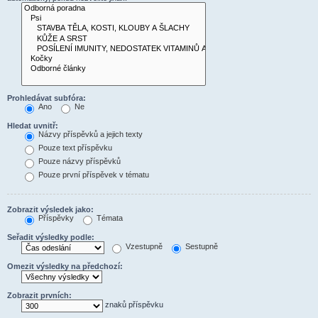
Prohledávat subfóra:
Ano
Ne
Hledat uvnitř:
Názvy příspěvků a jejich texty
Pouze text příspěvku
Pouze názvy příspěvků
Pouze první příspěvek v tématu
Zobrazit výsledek jako:
Příspěvky
Témata
Seřadit výsledky podle:
Vzestupně
Sestupně
Omezit výsledky na předchozí:
Zobrazit prvních:
znaků příspěvku