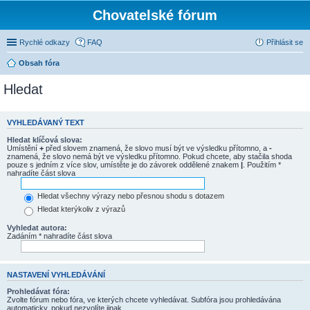
Chovatelské fórum
Rychlé odkazy
FAQ
Přihlásit se
Obsah fóra
Hledat
VYHLEDÁVANÝ TEXT
Hledat klíčová slova:
Umístění
+
před slovem znamená, že slovo musí být ve výsledku přítomno, a
-
znamená, že slovo nemá být ve výsledku přítomno. Pokud chcete, aby stačila shoda
pouze s jedním z více slov, umístěte je do závorek oddělené znakem
|
. Použitím *
nahradíte část slova
Hledat všechny výrazy nebo přesnou shodu s dotazem
Hledat kterýkoliv z výrazů
Vyhledat autora:
Zadáním * nahradíte část slova
NASTAVENÍ VYHLEDÁVÁNÍ
Prohledávat fóra:
Zvolte fórum nebo fóra, ve kterých chcete vyhledávat. Subfóra jsou prohledávána
automaticky, pokud nezvolíte jinak.