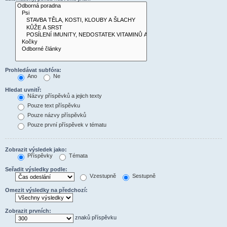
Prohledávat subfóra:
Ano
Ne
Hledat uvnitř:
Názvy příspěvků a jejich texty
Pouze text příspěvku
Pouze názvy příspěvků
Pouze první příspěvek v tématu
Zobrazit výsledek jako:
Příspěvky
Témata
Seřadit výsledky podle:
Vzestupně
Sestupně
Omezit výsledky na předchozí:
Zobrazit prvních:
znaků příspěvku