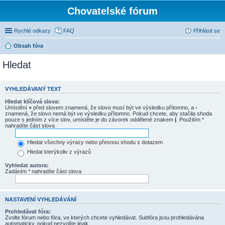
Chovatelské fórum
Rychlé odkazy
FAQ
Přihlásit se
Obsah fóra
Hledat
VYHLEDÁVANÝ TEXT
Hledat klíčová slova:
Umístění
+
před slovem znamená, že slovo musí být ve výsledku přítomno, a
-
znamená, že slovo nemá být ve výsledku přítomno. Pokud chcete, aby stačila shoda
pouze s jedním z více slov, umístěte je do závorek oddělené znakem
|
. Použitím *
nahradíte část slova
Hledat všechny výrazy nebo přesnou shodu s dotazem
Hledat kterýkoliv z výrazů
Vyhledat autora:
Zadáním * nahradíte část slova
NASTAVENÍ VYHLEDÁVÁNÍ
Prohledávat fóra:
Zvolte fórum nebo fóra, ve kterých chcete vyhledávat. Subfóra jsou prohledávána
automaticky, pokud nezvolíte jinak.