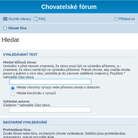
Chovatelské fórum
Rychlé odkazy
FAQ
Přihlásit se
Obsah fóra
Hledat
VYHLEDÁVANÝ TEXT
Hledat klíčová slova:
Umístění
+
před slovem znamená, že slovo musí být ve výsledku přítomno, a
-
znamená, že slovo nemá být ve výsledku přítomno. Pokud chcete, aby stačila shoda
pouze s jedním z více slov, umístěte je do závorek oddělené znakem
|
. Použitím *
nahradíte část slova
Hledat všechny výrazy nebo přesnou shodu s dotazem
Hledat kterýkoliv z výrazů
Vyhledat autora:
Zadáním * nahradíte část slova
NASTAVENÍ VYHLEDÁVÁNÍ
Prohledávat fóra:
Zvolte fórum nebo fóra, ve kterých chcete vyhledávat. Subfóra jsou prohledávána
automaticky, pokud nezvolíte jinak.