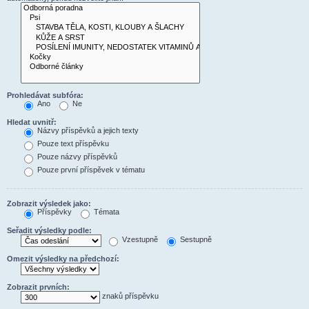
Prohledávat subfóra:
Ano
Ne
Hledat uvnitř:
Názvy příspěvků a jejich texty
Pouze text příspěvku
Pouze názvy příspěvků
Pouze první příspěvek v tématu
Zobrazit výsledek jako:
Příspěvky
Témata
Seřadit výsledky podle:
Vzestupně
Sestupně
Omezit výsledky na předchozí:
Zobrazit prvních:
znaků příspěvku