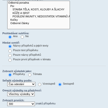
Prohledávat subfóra:
Ano
Ne
Hledat uvnitř:
Názvy příspěvků a jejich texty
Pouze text příspěvku
Pouze názvy příspěvků
Pouze první příspěvek v tématu
Zobrazit výsledek jako:
Příspěvky
Témata
Seřadit výsledky podle:
Vzestupně
Sestupně
Omezit výsledky na předchozí:
Zobrazit prvních:
znaků příspěvku