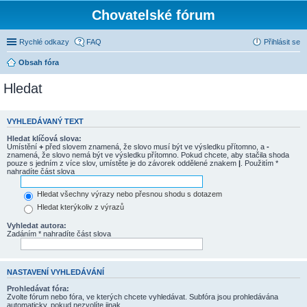
Chovatelské fórum
Rychlé odkazy
FAQ
Přihlásit se
Obsah fóra
Hledat
VYHLEDÁVANÝ TEXT
Hledat klíčová slova:
Umístění
+
před slovem znamená, že slovo musí být ve výsledku přítomno, a
-
znamená, že slovo nemá být ve výsledku přítomno. Pokud chcete, aby stačila shoda
pouze s jedním z více slov, umístěte je do závorek oddělené znakem
|
. Použitím *
nahradíte část slova
Hledat všechny výrazy nebo přesnou shodu s dotazem
Hledat kterýkoliv z výrazů
Vyhledat autora:
Zadáním * nahradíte část slova
NASTAVENÍ VYHLEDÁVÁNÍ
Prohledávat fóra:
Zvolte fórum nebo fóra, ve kterých chcete vyhledávat. Subfóra jsou prohledávána
automaticky, pokud nezvolíte jinak.