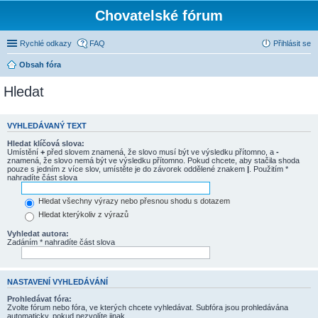
Chovatelské fórum
Rychlé odkazy
FAQ
Přihlásit se
Obsah fóra
Hledat
VYHLEDÁVANÝ TEXT
Hledat klíčová slova:
Umístění
+
před slovem znamená, že slovo musí být ve výsledku přítomno, a
-
znamená, že slovo nemá být ve výsledku přítomno. Pokud chcete, aby stačila shoda
pouze s jedním z více slov, umístěte je do závorek oddělené znakem
|
. Použitím *
nahradíte část slova
Hledat všechny výrazy nebo přesnou shodu s dotazem
Hledat kterýkoliv z výrazů
Vyhledat autora:
Zadáním * nahradíte část slova
NASTAVENÍ VYHLEDÁVÁNÍ
Prohledávat fóra:
Zvolte fórum nebo fóra, ve kterých chcete vyhledávat. Subfóra jsou prohledávána
automaticky, pokud nezvolíte jinak.