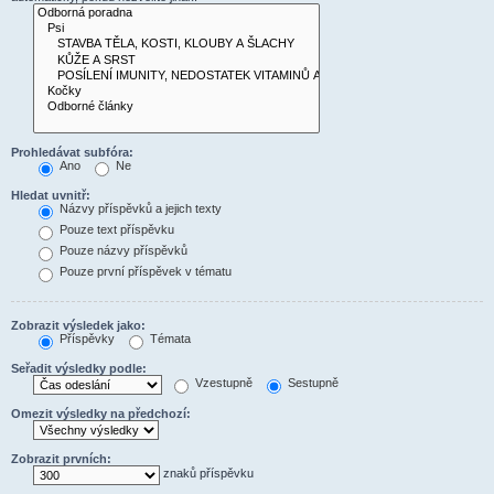
Prohledávat subfóra:
Ano
Ne
Hledat uvnitř:
Názvy příspěvků a jejich texty
Pouze text příspěvku
Pouze názvy příspěvků
Pouze první příspěvek v tématu
Zobrazit výsledek jako:
Příspěvky
Témata
Seřadit výsledky podle:
Vzestupně
Sestupně
Omezit výsledky na předchozí:
Zobrazit prvních:
znaků příspěvku