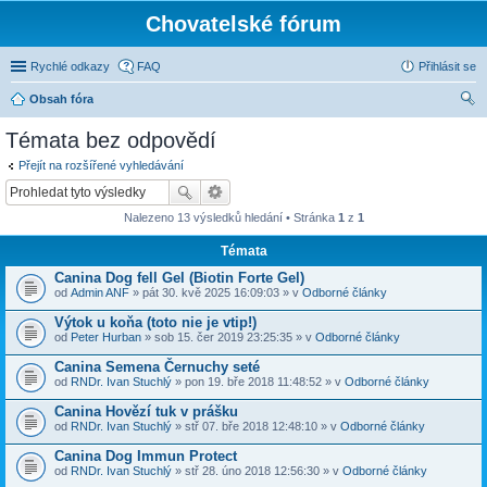
Chovatelské fórum
Rychlé odkazy
FAQ
Přihlásit se
Obsah fóra
led
Témata bez odpovědí
at
Přejít na rozšířené vyhledávání
Nalezeno 13 výsledků hledání • Stránka
1
z
1
Témata
Canina Dog fell Gel (Biotin Forte Gel)
od
Admin ANF
» pát 30. kvě 2025 16:09:03 » v
Odborné články
Výtok u koňa (toto nie je vtip!)
od
Peter Hurban
» sob 15. čer 2019 23:25:35 » v
Odborné články
Canina Semena Černuchy seté
od
RNDr. Ivan Stuchlý
» pon 19. bře 2018 11:48:52 » v
Odborné články
Canina Hovězí tuk v prášku
od
RNDr. Ivan Stuchlý
» stř 07. bře 2018 12:48:10 » v
Odborné články
Canina Dog Immun Protect
od
RNDr. Ivan Stuchlý
» stř 28. úno 2018 12:56:30 » v
Odborné články