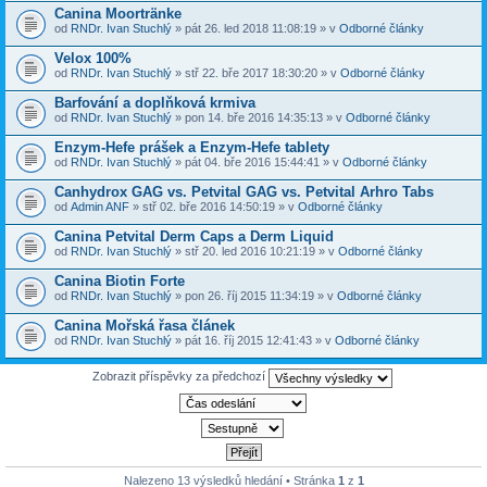
Canina Moortränke
od
RNDr. Ivan Stuchlý
» pát 26. led 2018 11:08:19 » v
Odborné články
Velox 100%
od
RNDr. Ivan Stuchlý
» stř 22. bře 2017 18:30:20 » v
Odborné články
Barfování a doplňková krmiva
od
RNDr. Ivan Stuchlý
» pon 14. bře 2016 14:35:13 » v
Odborné články
Enzym-Hefe prášek a Enzym-Hefe tablety
od
RNDr. Ivan Stuchlý
» pát 04. bře 2016 15:44:41 » v
Odborné články
Canhydrox GAG vs. Petvital GAG vs. Petvital Arhro Tabs
od
Admin ANF
» stř 02. bře 2016 14:50:19 » v
Odborné články
Canina Petvital Derm Caps a Derm Liquid
od
RNDr. Ivan Stuchlý
» stř 20. led 2016 10:21:19 » v
Odborné články
Canina Biotin Forte
od
RNDr. Ivan Stuchlý
» pon 26. říj 2015 11:34:19 » v
Odborné články
Canina Mořská řasa článek
od
RNDr. Ivan Stuchlý
» pát 16. říj 2015 12:41:43 » v
Odborné články
Zobrazit příspěvky za předchozí
Nalezeno 13 výsledků hledání • Stránka
1
z
1