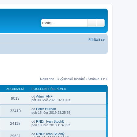
Přihlásit se
Nalezeno 13 výsledků hledání • Stránka
1
z
1
ZOBRAZENÍ
POSLEDNÍ PŘÍSPĚVEK
od
Admin ANF
9013
Z
pát 30. kvě 2025 16:09:03
o
b
od
Peter Hurban
r
33419
Z
sob 15. čer 2019 23:25:35
a
o
z
b
od
RNDr. Ivan Stuchlý
i
r
24118
Z
pon 19. bře 2018 11:48:52
t
a
o
p
z
b
o
od
RNDr. Ivan Stuchlý
i
r
29631
s