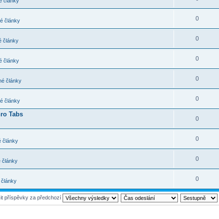
 články
0
é články
0
 články
0
 články
0
é články
0
é články
hro Tabs
0
0
 články
0
 články
0
 články
it příspěvky za předchozí