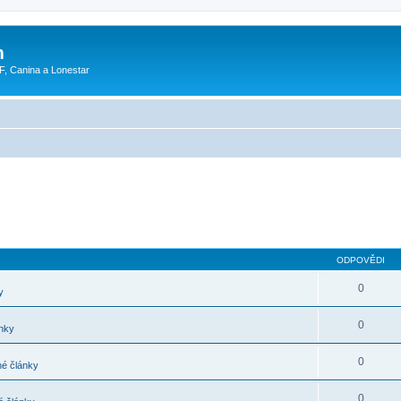
m
F, Canina a Lonestar
ODPOVĚDI
0
y
0
nky
0
é články
0