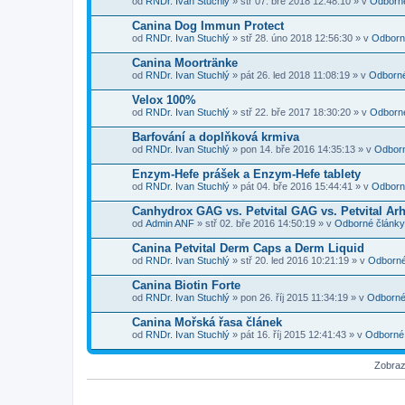
od
RNDr. Ivan Stuchlý
» stř 07. bře 2018 12:48:10 » v
Odborné
Canina Dog Immun Protect
od
RNDr. Ivan Stuchlý
» stř 28. úno 2018 12:56:30 » v
Odborn
Canina Moortränke
od
RNDr. Ivan Stuchlý
» pát 26. led 2018 11:08:19 » v
Odborné
Velox 100%
od
RNDr. Ivan Stuchlý
» stř 22. bře 2017 18:30:20 » v
Odborné
Barfování a doplňková krmiva
od
RNDr. Ivan Stuchlý
» pon 14. bře 2016 14:35:13 » v
Odborn
Enzym-Hefe prášek a Enzym-Hefe tablety
od
RNDr. Ivan Stuchlý
» pát 04. bře 2016 15:44:41 » v
Odborn
Canhydrox GAG vs. Petvital GAG vs. Petvital Ar
od
Admin ANF
» stř 02. bře 2016 14:50:19 » v
Odborné články
Canina Petvital Derm Caps a Derm Liquid
od
RNDr. Ivan Stuchlý
» stř 20. led 2016 10:21:19 » v
Odborné
Canina Biotin Forte
od
RNDr. Ivan Stuchlý
» pon 26. říj 2015 11:34:19 » v
Odborné
Canina Mořská řasa článek
od
RNDr. Ivan Stuchlý
» pát 16. říj 2015 12:41:43 » v
Odborné
Zobraz