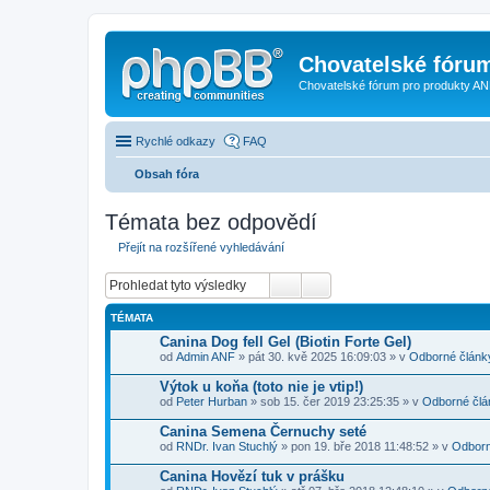
Chovatelské fóru
Chovatelské fórum pro produkty AN
Rychlé odkazy
FAQ
Obsah fóra
Témata bez odpovědí
Přejít na rozšířené vyhledávání
TÉMATA
Canina Dog fell Gel (Biotin Forte Gel)
od
Admin ANF
» pát 30. kvě 2025 16:09:03 » v
Odborné článk
Výtok u koňa (toto nie je vtip!)
od
Peter Hurban
» sob 15. čer 2019 23:25:35 » v
Odborné člá
Canina Semena Černuchy seté
od
RNDr. Ivan Stuchlý
» pon 19. bře 2018 11:48:52 » v
Odborn
Canina Hovězí tuk v prášku