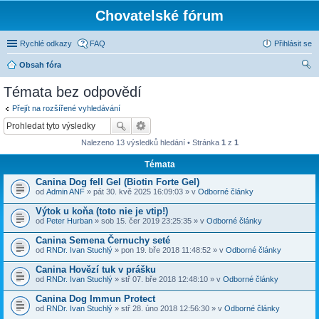
Chovatelské fórum
Rychlé odkazy
FAQ
Přihlásit se
Obsah fóra
led
Témata bez odpovědí
at
Přejít na rozšířené vyhledávání
Nalezeno 13 výsledků hledání • Stránka
1
z
1
Témata
Canina Dog fell Gel (Biotin Forte Gel)
od
Admin ANF
» pát 30. kvě 2025 16:09:03 » v
Odborné články
Výtok u koňa (toto nie je vtip!)
od
Peter Hurban
» sob 15. čer 2019 23:25:35 » v
Odborné články
Canina Semena Černuchy seté
od
RNDr. Ivan Stuchlý
» pon 19. bře 2018 11:48:52 » v
Odborné články
Canina Hovězí tuk v prášku
od
RNDr. Ivan Stuchlý
» stř 07. bře 2018 12:48:10 » v
Odborné články
Canina Dog Immun Protect
od
RNDr. Ivan Stuchlý
» stř 28. úno 2018 12:56:30 » v
Odborné články