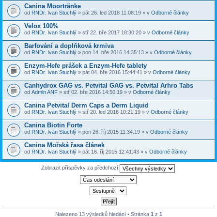
Canina Moortränke
od
RNDr. Ivan Stuchlý
» pát 26. led 2018 11:08:19 » v
Odborné články
Velox 100%
od
RNDr. Ivan Stuchlý
» stř 22. bře 2017 18:30:20 » v
Odborné články
Barfování a doplňková krmiva
od
RNDr. Ivan Stuchlý
» pon 14. bře 2016 14:35:13 » v
Odborné články
Enzym-Hefe prášek a Enzym-Hefe tablety
od
RNDr. Ivan Stuchlý
» pát 04. bře 2016 15:44:41 » v
Odborné články
Canhydrox GAG vs. Petvital GAG vs. Petvital Arhro Tabs
od
Admin ANF
» stř 02. bře 2016 14:50:19 » v
Odborné články
Canina Petvital Derm Caps a Derm Liquid
od
RNDr. Ivan Stuchlý
» stř 20. led 2016 10:21:19 » v
Odborné články
Canina Biotin Forte
od
RNDr. Ivan Stuchlý
» pon 26. říj 2015 11:34:19 » v
Odborné články
Canina Mořská řasa článek
od
RNDr. Ivan Stuchlý
» pát 16. říj 2015 12:41:43 » v
Odborné články
Zobrazit příspěvky za předchozí
Nalezeno 13 výsledků hledání • Stránka
1
z
1