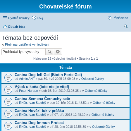
Chovatelské fórum
Rychlé odkazy
FAQ
Přihlásit se
Obsah fóra
led
Témata bez odpovědí
at
Přejít na rozšířené vyhledávání
Nalezeno 13 výsledků hledání • Stránka
1
z
1
Témata
Canina Dog fell Gel (Biotin Forte Gel)
od
Admin ANF
» pát 30. kvě 2025 16:09:03 » v
Odborné články
Výtok u koňa (toto nie je vtip!)
od
Peter Hurban
» sob 15. čer 2019 23:25:35 » v
Odborné články
Canina Semena Černuchy seté
od
RNDr. Ivan Stuchlý
» pon 19. bře 2018 11:48:52 » v
Odborné články
Canina Hovězí tuk v prášku
od
RNDr. Ivan Stuchlý
» stř 07. bře 2018 12:48:10 » v
Odborné články
Canina Dog Immun Protect
od
RNDr. Ivan Stuchlý
» stř 28. úno 2018 12:56:30 » v
Odborné články