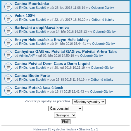
Canina Moortränke
od
RNDr. Ivan Stuchlý
» pát 26. led 2018 11:08:19 » v
Odborné články
Velox 100%
od
RNDr. Ivan Stuchlý
» stř 22. bře 2017 18:30:20 » v
Odborné články
Barfování a doplňková krmiva
od
RNDr. Ivan Stuchlý
» pon 14. bře 2016 14:35:13 » v
Odborné články
Enzym-Hefe prášek a Enzym-Hefe tablety
od
RNDr. Ivan Stuchlý
» pát 04. bře 2016 15:44:41 » v
Odborné články
Canhydrox GAG vs. Petvital GAG vs. Petvital Arhro Tabs
od
Admin ANF
» stř 02. bře 2016 14:50:19 » v
Odborné články
Canina Petvital Derm Caps a Derm Liquid
od
RNDr. Ivan Stuchlý
» stř 20. led 2016 10:21:19 » v
Odborné články
Canina Biotin Forte
od
RNDr. Ivan Stuchlý
» pon 26. říj 2015 11:34:19 » v
Odborné články
Canina Mořská řasa článek
od
RNDr. Ivan Stuchlý
» pát 16. říj 2015 12:41:43 » v
Odborné články
Zobrazit příspěvky za předchozí
Nalezeno 13 výsledků hledání • Stránka
1
z
1