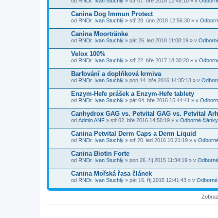
od
RNDr. Ivan Stuchlý
» stř 07. bře 2018 12:48:10 » v
Odborné
Canina Dog Immun Protect
od
RNDr. Ivan Stuchlý
» stř 28. úno 2018 12:56:30 » v
Odborn
Canina Moortränke
od
RNDr. Ivan Stuchlý
» pát 26. led 2018 11:08:19 » v
Odborné
Velox 100%
od
RNDr. Ivan Stuchlý
» stř 22. bře 2017 18:30:20 » v
Odborné
Barfování a doplňková krmiva
od
RNDr. Ivan Stuchlý
» pon 14. bře 2016 14:35:13 » v
Odborn
Enzym-Hefe prášek a Enzym-Hefe tablety
od
RNDr. Ivan Stuchlý
» pát 04. bře 2016 15:44:41 » v
Odborn
Canhydrox GAG vs. Petvital GAG vs. Petvital Ar
od
Admin ANF
» stř 02. bře 2016 14:50:19 » v
Odborné články
Canina Petvital Derm Caps a Derm Liquid
od
RNDr. Ivan Stuchlý
» stř 20. led 2016 10:21:19 » v
Odborné
Canina Biotin Forte
od
RNDr. Ivan Stuchlý
» pon 26. říj 2015 11:34:19 » v
Odborné
Canina Mořská řasa článek
od
RNDr. Ivan Stuchlý
» pát 16. říj 2015 12:41:43 » v
Odborné
Zobraz