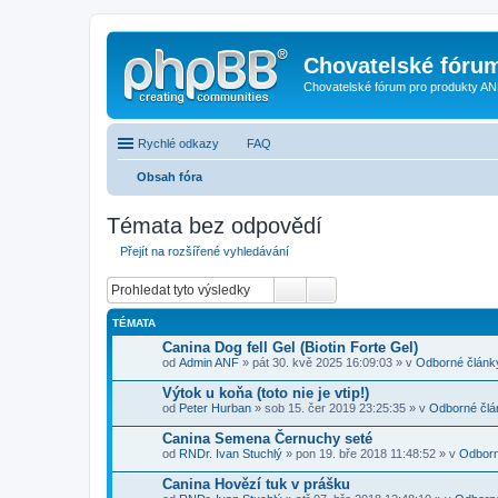
Chovatelské fóru
Chovatelské fórum pro produkty AN
Rychlé odkazy
FAQ
Obsah fóra
Témata bez odpovědí
Přejít na rozšířené vyhledávání
TÉMATA
Canina Dog fell Gel (Biotin Forte Gel)
od
Admin ANF
» pát 30. kvě 2025 16:09:03 » v
Odborné článk
Výtok u koňa (toto nie je vtip!)
od
Peter Hurban
» sob 15. čer 2019 23:25:35 » v
Odborné člá
Canina Semena Černuchy seté
od
RNDr. Ivan Stuchlý
» pon 19. bře 2018 11:48:52 » v
Odborn
Canina Hovězí tuk v prášku