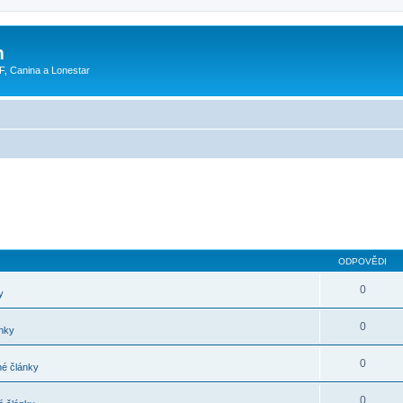
m
F, Canina a Lonestar
ODPOVĚDI
0
y
0
nky
0
é články
0