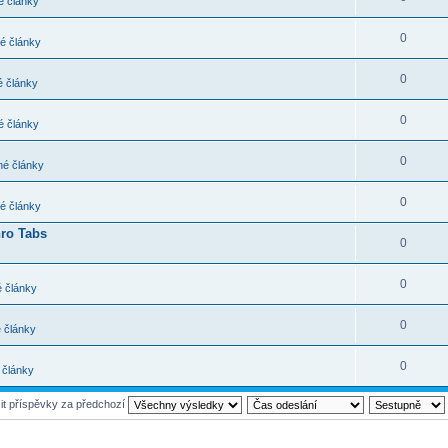
 články
0
é články
0
 články
0
 články
0
é články
0
é články
hro Tabs
0
0
 články
0
 články
0
 články
it příspěvky za předchozí