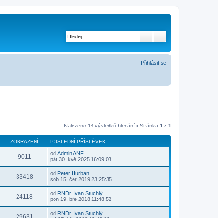
Přihlásit se
Nalezeno 13 výsledků hledání • Stránka
1
z
1
ZOBRAZENÍ
POSLEDNÍ PŘÍSPĚVEK
od
Admin ANF
9011
Z
pát 30. kvě 2025 16:09:03
o
b
od
Peter Hurban
r
33418
Z
sob 15. čer 2019 23:25:35
a
o
z
b
od
RNDr. Ivan Stuchlý
i
r
24118
Z
pon 19. bře 2018 11:48:52
t
a
o
p
z
b
o
od
RNDr. Ivan Stuchlý
i
r
29631
s